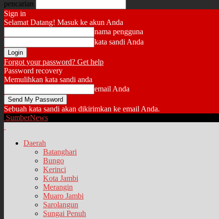
pencarian
Sign in
Selamat Datang! Masuk ke akun Anda
nama pengguna
kata sandi Anda
Forgot your password? Get help
Password recovery
Memulihkan kata sandi anda
email Anda
Sebuah kata sandi akan dikirimkan ke email Anda.
SumberNews
Daerah
Batanghari
Bungo
Kerinci
Kota Jambi
Merangin
Muaro Jambi
Sarolangun
Sungai Penuh