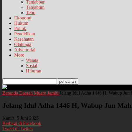
Tanjabbar
Tanjabtim
Tebo
Ekonomi
Hukum
Politik
Pendidikan
Kesehatan
Olahraga
Advertorial
More
Wisata
Sosial
Hiburan
Beranda
Daerah
Muaro Jambi
Jelang Idul Adha 1446 H, Wabup Jun 
Jelang Idul Adha 1446 H, Wabup Jun Mahi
Kamis, 5 Juni 2025
Berbagi di Facebook
Tweet di Twitter