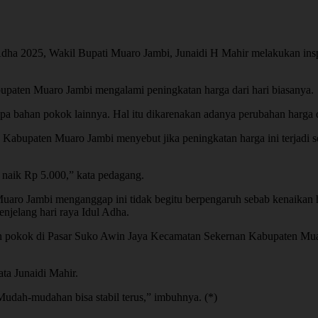
2025, Wakil Bupati Muaro Jambi, Junaidi H Mahir melakukan insp
bupaten Muaro Jambi mengalami peningkatan harga dari hari biasanya.
rapa bahan pokok lainnya. Hal itu dikarenakan adanya perubahan harga
abupaten Muaro Jambi menyebut jika peningkatan harga ini terjadi s
a naik Rp 5.000,” kata pedagang.
ro Jambi menganggap ini tidak begitu berpengaruh sebab kenaikan ha
njelang hari raya Idul Adha.
an pokok di Pasar Suko Awin Jaya Kecamatan Sekernan Kabupaten Mua
ata Junaidi Mahir.
 “Mudah-mudahan bisa stabil terus,” imbuhnya. (*)