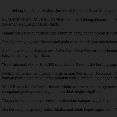
Jelang Idul Adha, Wabup Jun Mahir Sidak ke Pasar Kalangan
SUMBERNEWS, MUARO JAMBI – Satu hari jelang lebaran Idul Adha 
Sekernan Kabupaten Muaro Jambi.
Dalam sidak tersebut didapat jika sejumlah harga bahan pokok di Ka
Peningkatan yang signifikan terjadi pada cabe ikan daging dan bebe
Seorang pedagang di pasar sore Suko Awen Jaya Kecamatan sekenan K
harga tidak begitu signifikan.
“Rata-rata naik sekitar Rp5.000 seperti cabe Rawit, cabe keriting jug
Meski mengalami peningkatan harga namun Pemerintah Kabupaten Mua
banyak permintaan maka harga semakin naik ditambah lagi dengan me
Wakil Bupati Muaro Jambi, Junaidi Mahir saat memantau harga bah
mengalami peningkatan harga, namun tidak begitu signifikan.
“Saya rasa kalau naiknya sedikit masih dalam kategori wajar la ya,” k
Dia berharap harga tetap stabil. Jikalau naik tidak begitu signifikan.