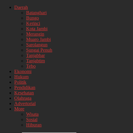
Daerah
Batanghari
Bungo
Kerinci
Kota Jambi
Merangin
Muaro Jambi
Sarolangun
Sungai Penuh
Tanjabbar
Tanjabtim
Tebo
Ekonomi
Hukum
Politik
Pendidikan
Kesehatan
Olahraga
Advertorial
More
Wisata
Sosial
Hiburan