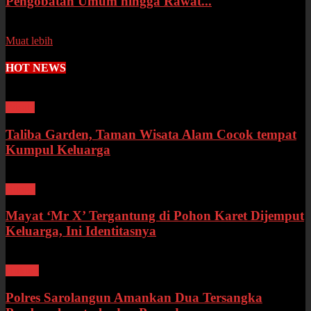
Pengobatan Umum hingga Rawat...
Senin, 13 Juli 2026
Muat lebih
HOT NEWS
Wisata
Taliba Garden, Taman Wisata Alam Cocok tempat
Kumpul Keluarga
Bungo
Mayat ‘Mr X’ Tergantung di Pohon Karet Dijemput
Keluarga, Ini Identitasnya
Hukum
Polres Sarolangun Amankan Dua Tersangka