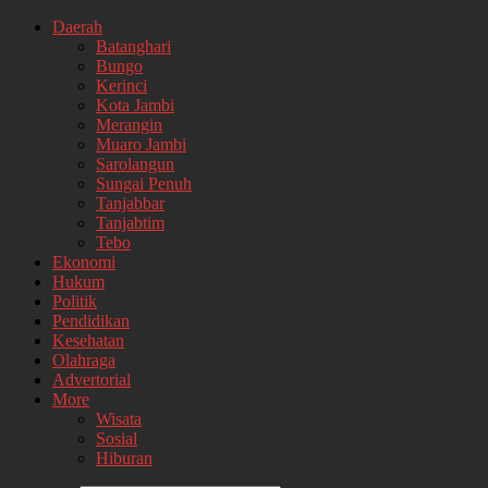
Daerah
Batanghari
Bungo
Kerinci
Kota Jambi
Merangin
Muaro Jambi
Sarolangun
Sungai Penuh
Tanjabbar
Tanjabtim
Tebo
Ekonomi
Hukum
Politik
Pendidikan
Kesehatan
Olahraga
Advertorial
More
Wisata
Sosial
Hiburan