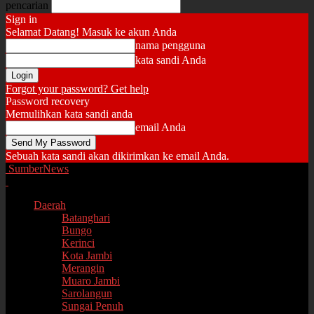
pencarian
Sign in
Selamat Datang! Masuk ke akun Anda
nama pengguna
kata sandi Anda
Forgot your password? Get help
Password recovery
Memulihkan kata sandi anda
email Anda
Sebuah kata sandi akan dikirimkan ke email Anda.
SumberNews
Daerah
Batanghari
Bungo
Kerinci
Kota Jambi
Merangin
Muaro Jambi
Sarolangun
Sungai Penuh