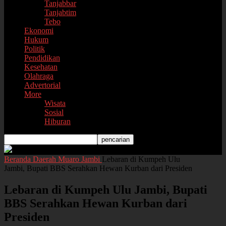
Tanjabbar
Tanjabtim
Tebo
Ekonomi
Hukum
Politik
Pendidikan
Kesehatan
Olahraga
Advertorial
More
Wisata
Sosial
Hiburan
Beranda
Daerah
Muaro Jambi
Lebaran di Kumpeh Ulu
Jambi, Bupati BBS Serahkan Hewan Kurban dari Presiden
Lebaran di Kumpeh Ulu Jambi, Bupati
BBS Serahkan Hewan Kurban dari
Presiden