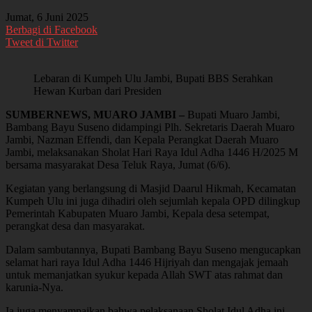
Jumat, 6 Juni 2025
Berbagi di Facebook
Tweet di Twitter
Lebaran di Kumpeh Ulu Jambi, Bupati BBS Serahkan
Hewan Kurban dari Presiden
SUMBERNEWS, MUARO JAMBI –
Bupati Muaro Jambi,
Bambang Bayu Suseno didampingi Plh. Sekretaris Daerah Muaro
Jambi, Nazman Effendi, dan Kepala Perangkat Daerah Muaro
Jambi, melaksanakan Sholat Hari Raya Idul Adha 1446 H/2025 M
bersama masyarakat Desa Teluk Raya, Jumat (6/6).
Kegiatan yang berlangsung di Masjid Daarul Hikmah, Kecamatan
Kumpeh Ulu ini juga dihadiri oleh sejumlah kepala OPD dilingkup
Pemerintah Kabupaten Muaro Jambi, Kepala desa setempat,
perangkat desa dan masyarakat.
Dalam sambutannya, Bupati Bambang Bayu Suseno mengucapkan
selamat hari raya Idul Adha 1446 Hijriyah dan mengajak jemaah
untuk memanjatkan syukur kepada Allah SWT atas rahmat dan
karunia-Nya.
Ia juga menyampaikan bahwa pelaksanaan Sholat Idul Adha ini