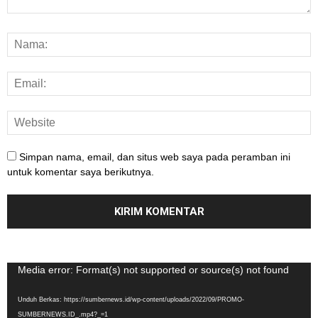
Simpan nama, email, dan situs web saya pada peramban ini
untuk komentar saya berikutnya.
Pemutar
Media error: Format(s) not supported or source(s) not found
Video
Unduh Berkas: https://sumbernews.id/wp-content/uploads/2022/09/PROMO-
SUMBERNEWS.ID_.mp4?_=1