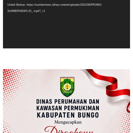
Unduh Berkas: https://sumbernews.id/wp-content/uploads/2022/09/PROMO-
SUMBERNEWS.ID_.mp4?_=1