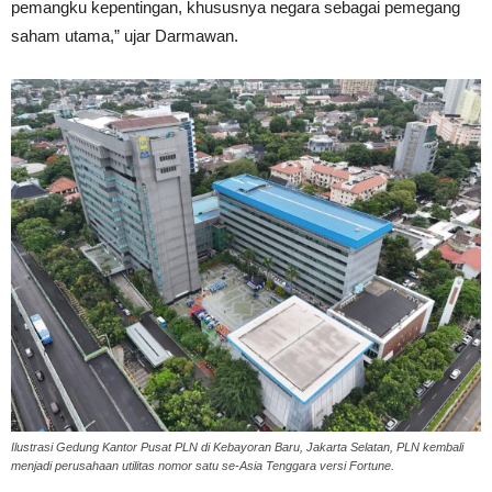
pemangku kepentingan, khususnya negara sebagai pemegang
saham utama,” ujar Darmawan.
Ilustrasi Gedung Kantor Pusat PLN di Kebayoran Baru, Jakarta Selatan, PLN kembali
menjadi perusahaan utilitas nomor satu se-Asia Tenggara versi Fortune.