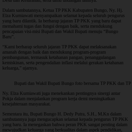
Desa dan Kelurahan, serta tamu undangan lainnya.
Dalam sambutannya, Ketua TP PKK Kabupaten Bungo, Ny. Hj.
Elza Kurniawati menyampaikan selamat kepada seluruh pengurus
yang baru dilantik. Ia berharap jajaran TP PKK yang baru dapat
memahami tugas dan fungsi dengan baik, serta mendukung
pencapaian visi-misi Bupati dan Wakil Bupati menuju “Bungo
Baru”.
“Kami berharap seluruh jajaran TP PKK dapat melaksanakan
amanah dengan baik dan mendukung program-program
pembangunan, termasuk ketahanan pangan, penanggulangan
kemiskinan, serta pengendalian inflasi melalui gerakan ketahanan
keluarga,” ujarnya.
Bupati dan Wakil Bupati Bungo foto bersama TP PKK dan TP 
Ny. Elza Kurniawati juga menekankan pentingnya sinergi antar
Pokja dalam menjalankan program kerja demi meningkatkan
kesejahteraan masyarakat.
Sementara itu, Bupati Bungo H. Dedy Putra, S.H., M.Kn dalam
sambutannya juga mengucapkan selamat kepada pengurus TP PKK
yang baru. Ia menegaskan bahwa peran PKK sangat penting dalam
mewujudkan keluarga yang berkualitas dalam aspek pendidikan,