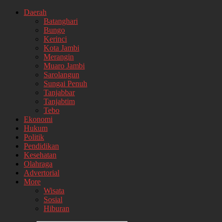
Daerah
Batanghari
Bungo
Kerinci
Kota Jambi
Merangin
Muaro Jambi
Sarolangun
Sungai Penuh
Tanjabbar
Tanjabtim
Tebo
Ekonomi
Hukum
Politik
Pendidikan
Kesehatan
Olahraga
Advertorial
More
Wisata
Sosial
Hiburan