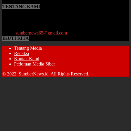
TENTANG KAMI
SumberNews.id merupakan portal berita online lokal Provinsi Jambi
yang menyajikan berita terbaru, baik peristiwa maupun
perkembangan di bidang Hukum, Politik, Ekonomi, Pemerintahan
hingga Pendidikan.
Email:
sumbernews65@gmail.com
IKUTI KITA
Tentang Media
Redaksi
Kontak Kami
Pedoman Media Siber
© 2022. SumberNews.id. All Rights Reserved.