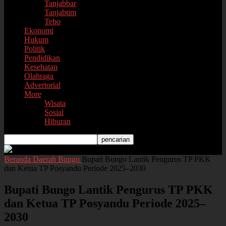
Tanjabbar
Tanjabtim
Tebo
Ekonomi
Hukum
Politik
Pendidikan
Kesehatan
Olahraga
Advertorial
More
Wisata
Sosial
Hiburan
Beranda
Daerah
Bungo
Bupati Bungo Lantik Pengurus TP PKK
dan Ketua TP Posyandu Periode 2025–2030
Bupati Bungo Lantik Pengurus TP PKK
dan Ketua TP Posyandu Periode 2025–
2030