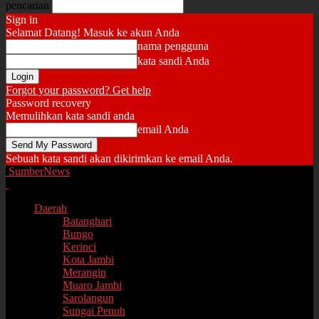
pencarian
Sign in
Selamat Datang! Masuk ke akun Anda
nama pengguna
kata sandi Anda
Forgot your password? Get help
Password recovery
Memulihkan kata sandi anda
email Anda
Sebuah kata sandi akan dikirimkan ke email Anda.
SumberNews
Daerah
Batanghari
Bungo
Kerinci
Kota Jambi
Merangin
Muaro Jambi
Sarolangun
Sungai Penuh