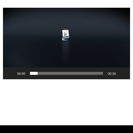
Pemutar
Video
00:00
00:30