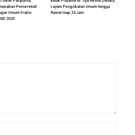
 Gelar Paripurna,
Klinik Pratama dr. Sya Resmi Dibuka,
Jawaban Pemerintah
Layani Pengobatan Umum hingga
ngan Umum Fraksi
Rawat Inap 24 Jam
BD 2025