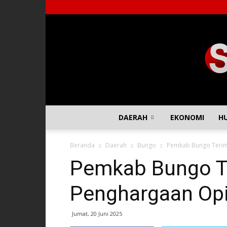
DAERAH
EKONOMI
H
Beranda
Daerah
Bungo
Pemkab Bungo Terim
Pemkab Bungo T
Penghargaan Opi
Jumat, 20 Juni 2025