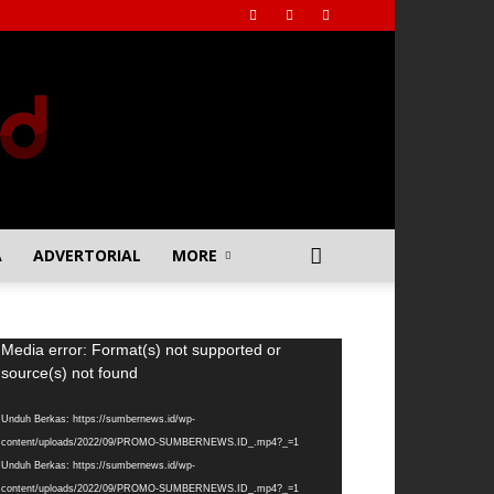
A
ADVERTORIAL
MORE
emutar
Media error: Format(s) not supported or
deo
source(s) not found
Unduh Berkas: https://sumbernews.id/wp-
content/uploads/2022/09/PROMO-SUMBERNEWS.ID_.mp4?_=1
Unduh Berkas: https://sumbernews.id/wp-
content/uploads/2022/09/PROMO-SUMBERNEWS.ID_.mp4?_=1