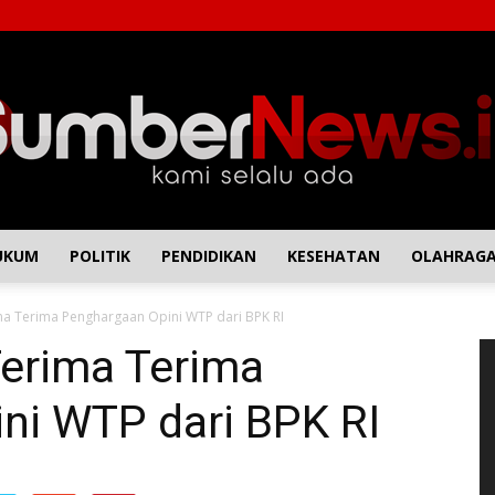
UKUM
POLITIK
PENDIDIKAN
KESEHATAN
OLAHRAG
SumberNews
a Terima Penghargaan Opini WTP dari BPK RI
P
erima Terima
Vi
ni WTP dari BPK RI