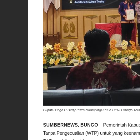
Bupati Bungo H Dedy Putra didampingi Ketua DPRD Bungo Ter
SUMBERNEWS, BUNGO
– Pemerintah Kabup
Tanpa Pengecualian (WTP) untuk yang keenam k