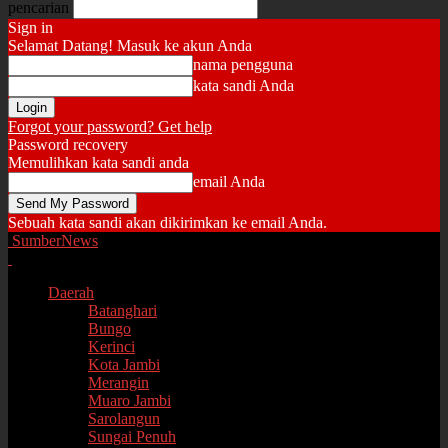
pencarian
Sign in
Selamat Datang! Masuk ke akun Anda
nama pengguna
kata sandi Anda
Forgot your password? Get help
Password recovery
Memulihkan kata sandi anda
email Anda
Sebuah kata sandi akan dikirimkan ke email Anda.
SumberNews
Daerah
Batanghari
Bungo
Kerinci
Kota Jambi
Merangin
Muaro Jambi
Sarolangun
Sungai Penuh