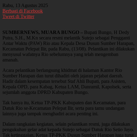
Rabu, 13 Agustus 2025
Berbagi di Facebook
Tweet di Twitter
SUMBERNEWS, MUARA BUNGO –
Bupati Bungo, H Dedy
Putra, S.H., M.Kn secara resmi melantik Sutejo sebagai Pengganti
Antar Waktu (PAW) Rio atau Kepala Desa Dusun Sumber Harapan,
Kecamatan Pelepat Ilir, pada Rabu, (13/08). Pelantikan ini dilakukan
menyusul wafatnya Rio sebelumnya yang telah mengemban
amanah.
Acara pelantikan berlangsung khidmat di halaman Kantor Rio
Sumber Harapan dan turut dihadiri oleh jajaran pejabat daerah.
Hadir dalam kesempatan tersebut Staf Ahli Bupati, para Asisten,
Kepala OPD, para Kabag, Ketua LAM, Danramil, Kapolsek, serta
sejumlah anggota DPRD Kabupaten Bungo.
Tak hanya itu, Ketua TP-PKK Kabupaten dan Kecamatan, para
Datuk Rio se-Kecamatan Pelepat Ilir, serta para tamu undangan
lainnya juga tampak menghadiri acara penting ini.
Dalam rangkaian kegiatan, selain pelantikan resmi, juga dilakukan
pengukuhan gelar adat kepada Sutejo sebagai Datuk Rio Setio Jayo.
Tak ketinggalan, Ketua TP-PKK Dusun Sumber Harapan juga turut