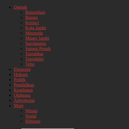
Daerah
Batanghari
Bungo
Kerinci
Kota Jambi
Merangin
Muaro Jambi
Sarolangun
Sungai Penuh
Tanjabbar
Tanjabtim
Tebo
Ekonomi
Hukum
Politik
Pendidikan
Kesehatan
Olahraga
Advertorial
More
Wisata
Sosial
Hiburan