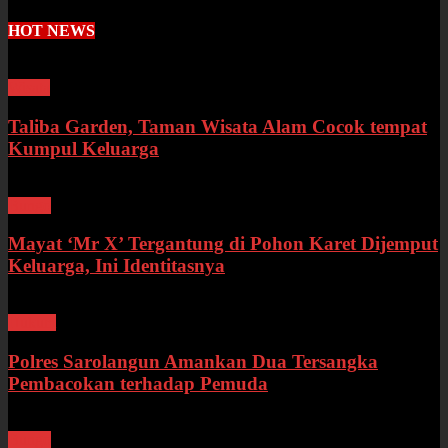
HOT NEWS
Wisata
Taliba Garden, Taman Wisata Alam Cocok tempat
Kumpul Keluarga
Bungo
Mayat ‘Mr X’ Tergantung di Pohon Karet Dijemput
Keluarga, Ini Identitasnya
Hukum
Polres Sarolangun Amankan Dua Tersangka
Pembacokan terhadap Pemuda
Bungo