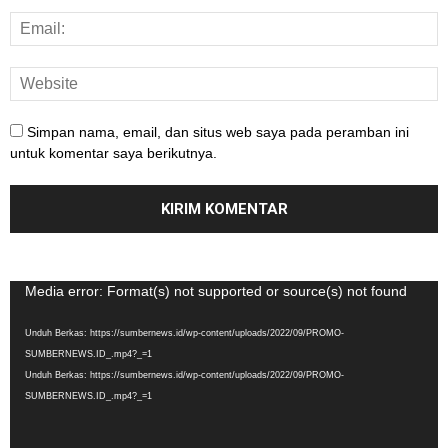
Simpan nama, email, dan situs web saya pada peramban ini
untuk komentar saya berikutnya.
Pemutar
Media error: Format(s) not supported or source(s) not found
Video
Unduh Berkas: https://sumbernews.id/wp-content/uploads/2022/09/PROMO-
SUMBERNEWS.ID_.mp4?_=1
Unduh Berkas: https://sumbernews.id/wp-content/uploads/2022/09/PROMO-
SUMBERNEWS.ID_.mp4?_=1