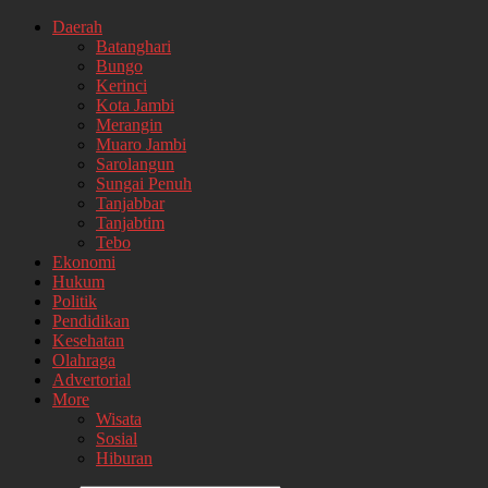
Daerah
Batanghari
Bungo
Kerinci
Kota Jambi
Merangin
Muaro Jambi
Sarolangun
Sungai Penuh
Tanjabbar
Tanjabtim
Tebo
Ekonomi
Hukum
Politik
Pendidikan
Kesehatan
Olahraga
Advertorial
More
Wisata
Sosial
Hiburan