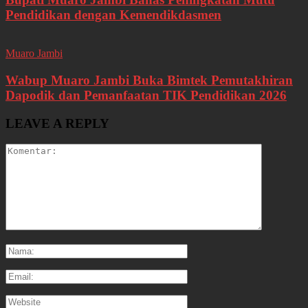
Pendidikan dengan Kemendikdasmen
Muaro Jambi
Wabup Muaro Jambi Buka Bimtek Pemutakhiran
Dapodik dan Pemanfaatan TIK Pendidikan 2026
LEAVE A REPLY