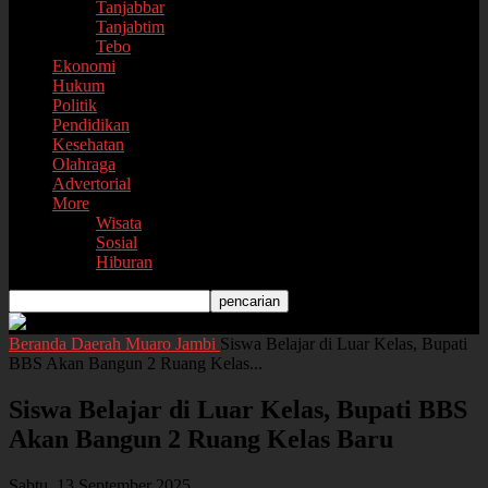
Tanjabbar
Tanjabtim
Tebo
Ekonomi
Hukum
Politik
Pendidikan
Kesehatan
Olahraga
Advertorial
More
Wisata
Sosial
Hiburan
Beranda
Daerah
Muaro Jambi
Siswa Belajar di Luar Kelas, Bupati
BBS Akan Bangun 2 Ruang Kelas...
Siswa Belajar di Luar Kelas, Bupati BBS
Akan Bangun 2 Ruang Kelas Baru
Sabtu, 13 September 2025