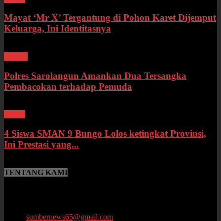
Mayat ‘Mr X’ Tergantung di Pohon Karet Dijemput
Keluarga, Ini Identitasnya
Hukum
Polres Sarolangun Amankan Dua Tersangka
Pembacokan terhadap Pemuda
Bungo
4 Siswa SMAN 9 Bungo Lolos ketingkat Provinsi,
Ini Prestasi yang...
TENTANG KAMI
SumberNews.id merupakan portal berita online lokal Provinsi Jambi
yang menyajikan berita terbaru, baik peristiwa maupun
perkembangan di bidang Hukum, Politik, Ekonomi, Pemerintahan
hingga Pendidikan.
Email:
sumbernews65@gmail.com