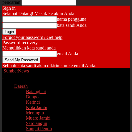
pencarian
Sign in
Selamat Datang! Masuk ke akun Anda
nama pengguna
kata sandi Anda
Forgot your password? Get help
Password recovery
Memulihkan kata sandi anda
email Anda
Sebuah kata sandi akan dikirimkan ke email Anda.
SumberNews
Daerah
Batanghari
Bungo
Kerinci
Kota Jambi
Merangin
Muaro Jambi
Sarolangun
Sungai Penuh