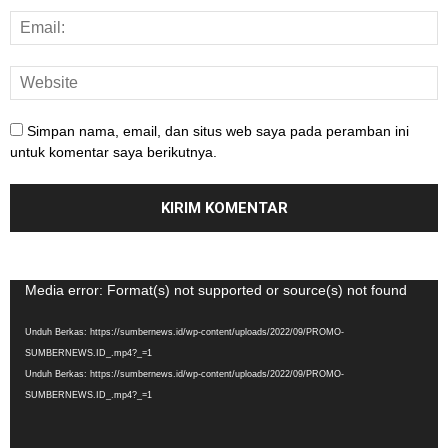
Simpan nama, email, dan situs web saya pada peramban ini
untuk komentar saya berikutnya.
Pemutar
Media error: Format(s) not supported or source(s) not found
Video
Unduh Berkas: https://sumbernews.id/wp-content/uploads/2022/09/PROMO-
SUMBERNEWS.ID_.mp4?_=1
Unduh Berkas: https://sumbernews.id/wp-content/uploads/2022/09/PROMO-
SUMBERNEWS.ID_.mp4?_=1