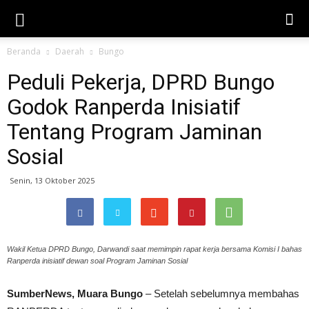
Beranda
Daerah
Bungo
Peduli Pekerja, DPRD Bungo
Godok Ranperda Inisiatif
Tentang Program Jaminan
Sosial
Senin, 13 Oktober 2025
Wakil Ketua DPRD Bungo, Darwandi saat memimpin rapat kerja bersama Komisi I bahas
Ranperda inisiatif dewan soal Program Jaminan Sosial
SumberNews, Muara Bungo
– Setelah sebelumnya membahas