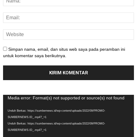
Simpan nama, email, dan situs web saya pada peramban ini
untuk komentar saya berikutnya.
Pemutar
Media error: Format(s) not supported or source(s) not found
Video
Unduh Berkas: https://sumbernews.id/wp-content/uploads/2022/09/PROMO-
SUMBERNEWS.ID_.mp4?_=1
Unduh Berkas: https://sumbernews.id/wp-content/uploads/2022/09/PROMO-
SUMBERNEWS.ID_.mp4?_=1