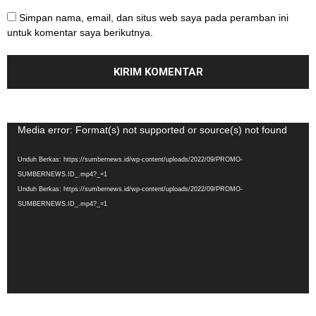
Simpan nama, email, dan situs web saya pada peramban ini
untuk komentar saya berikutnya.
Pemutar
Media error: Format(s) not supported or source(s) not found
Video
Unduh Berkas: https://sumbernews.id/wp-content/uploads/2022/09/PROMO-
SUMBERNEWS.ID_.mp4?_=1
Unduh Berkas: https://sumbernews.id/wp-content/uploads/2022/09/PROMO-
SUMBERNEWS.ID_.mp4?_=1