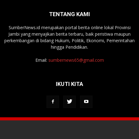
TENTANG KAMI
SumberNews.id merupakan portal berita online lokal Provinsi
Jambi yang menyajikan berita terbaru, baik peristiwa maupun
perkembangan di bidang Hukum, Politik, Ekonomi, Pemerintahan
hingga Pendidikan.
Email:
sumbernews65@gmail.com
IKUTI KITA
Tentang Media
Redaksi
Kontak Kami
Pedoman Media Siber
© 2022. SumberNews.id. All Rights Reserved.