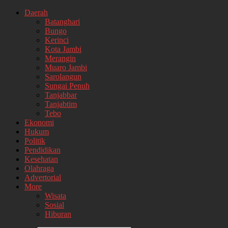
Daerah
Batanghari
Bungo
Kerinci
Kota Jambi
Merangin
Muaro Jambi
Sarolangun
Sungai Penuh
Tanjabbar
Tanjabtim
Tebo
Ekonomi
Hukum
Politik
Pendidikan
Kesehatan
Olahraga
Advertorial
More
Wisata
Sosial
Hiburan