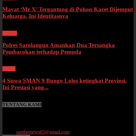
Mayat ‘Mr X’ Tergantung di Pohon Karet Dijemput
Keluarga, Ini Identitasnya
Hukum
Polres Sarolangun Amankan Dua Tersangka
Pembacokan terhadap Pemuda
Bungo
4 Siswa SMAN 9 Bungo Lolos ketingkat Provinsi,
Ini Prestasi yang...
TENTANG KAMI
SumberNews.id merupakan portal berita online lokal Provinsi Jambi
yang menyajikan berita terbaru, baik peristiwa maupun
perkembangan di bidang Hukum, Politik, Ekonomi, Pemerintahan
hingga Pendidikan.
Email:
sumbernews65@gmail.com