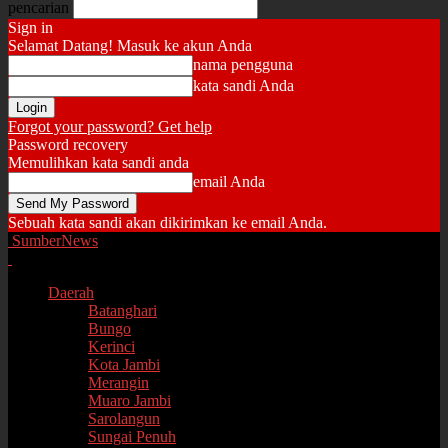
pencarian
Sign in
Selamat Datang! Masuk ke akun Anda
nama pengguna
kata sandi Anda
Forgot your password? Get help
Password recovery
Memulihkan kata sandi anda
email Anda
Sebuah kata sandi akan dikirimkan ke email Anda.
SumberNews
Daerah
Batanghari
Bungo
Kerinci
Kota Jambi
Merangin
Muaro Jambi
Sarolangun
Sungai Penuh