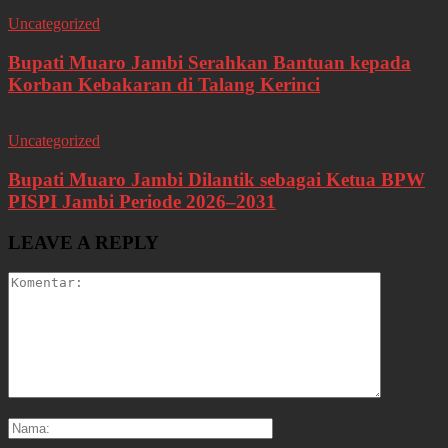
Uncategorized
Bupati Muaro Jambi Serahkan Bantuan kepada
Korban Kebakaran di Talang Kerinci
Uncategorized
Bupati Muaro Jambi Dilantik sebagai Ketua BPW
PISPI Jambi Periode 2026–2031
LEAVE A REPLY