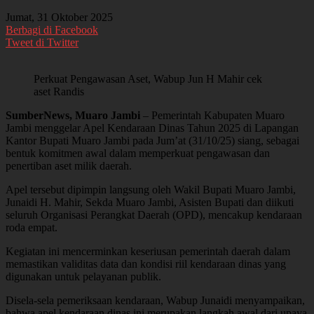
Jumat, 31 Oktober 2025
Berbagi di Facebook
Tweet di Twitter
Perkuat Pengawasan Aset, Wabup Jun H Mahir cek
aset Randis
SumberNews, Muaro Jambi
– Pemerintah Kabupaten Muaro
Jambi menggelar Apel Kendaraan Dinas Tahun 2025 di Lapangan
Kantor Bupati Muaro Jambi pada Jum’at (31/10/25) siang, sebagai
bentuk komitmen awal dalam memperkuat pengawasan dan
penertiban aset milik daerah.
Apel tersebut dipimpin langsung oleh Wakil Bupati Muaro Jambi,
Junaidi H. Mahir, Sekda Muaro Jambi, Asisten Bupati dan diikuti
seluruh Organisasi Perangkat Daerah (OPD), mencakup kendaraan
roda empat.
Kegiatan ini mencerminkan keseriusan pemerintah daerah dalam
memastikan validitas data dan kondisi riil kendaraan dinas yang
digunakan untuk pelayanan publik.
Disela-sela pemeriksaan kendaraan, Wabup Junaidi menyampaikan,
bahwa apel kendaraan dinas ini merupakan langkah awal dari upaya