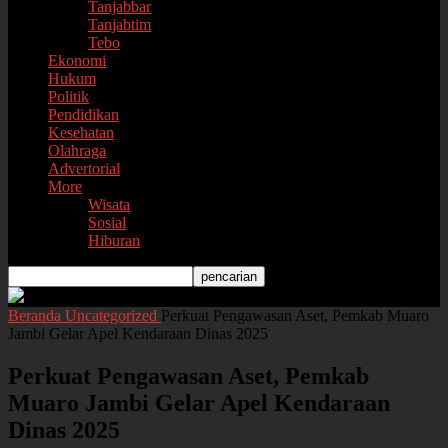
Tanjabbar
Tanjabtim
Tebo
Ekonomi
Hukum
Politik
Pendidikan
Kesehatan
Olahraga
Advertorial
More
Wisata
Sosial
Hiburan
Beranda
Uncategorized
Perkuat Pengawasan Aset, Pemkab Muaro
Jambi Gelar Apel Kendaraan Dinas 2025
Perkuat Pengawasan Aset, Pemkab
Muaro Jambi Gelar Apel Kendaraan
Dinas 2025