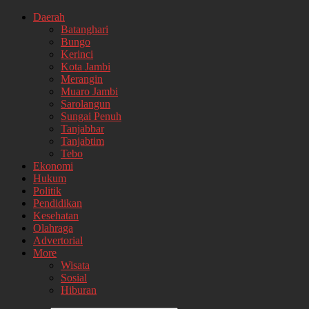
Daerah
Batanghari
Bungo
Kerinci
Kota Jambi
Merangin
Muaro Jambi
Sarolangun
Sungai Penuh
Tanjabbar
Tanjabtim
Tebo
Ekonomi
Hukum
Politik
Pendidikan
Kesehatan
Olahraga
Advertorial
More
Wisata
Sosial
Hiburan