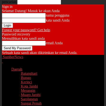
pencarian
Sign in
Selamat Datang! Masuk ke akun Anda
nama pengguna
kata sandi Anda
Forgot your password? Get help
Password recovery
Memulihkan kata sandi anda
email Anda
Sebuah kata sandi akan dikirimkan ke email Anda.
SumberNews
Daerah
Batanghari
Bungo
Kerinci
Kota Jambi
Merangin
Muaro Jambi
Sarolangun
Sungai Penuh