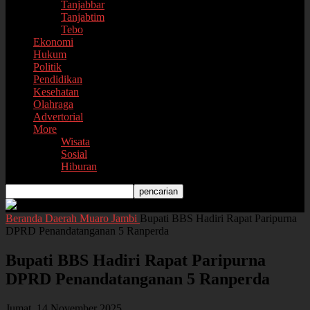
Tanjabbar
Tanjabtim
Tebo
Ekonomi
Hukum
Politik
Pendidikan
Kesehatan
Olahraga
Advertorial
More
Wisata
Sosial
Hiburan
Beranda
Daerah
Muaro Jambi
Bupati BBS Hadiri Rapat Paripurna
DPRD Penandatanganan 5 Ranperda
Bupati BBS Hadiri Rapat Paripurna
DPRD Penandatanganan 5 Ranperda
Jumat, 14 November 2025