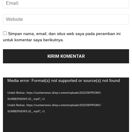
Simpan nama, email, dan situs web saya pada peramban ini
untuk komentar saya berikutnya.
Pemutar
Media error: Format(s) not supported or source(s) not found
Video
Unduh Berkas: https://sumbernews.id/wp-content/uploads/2022/09/PROMO-
SUMBERNEWS.ID_.mp4?_=1
Unduh Berkas: https://sumbernews.id/wp-content/uploads/2022/09/PROMO-
SUMBERNEWS.ID_.mp4?_=1