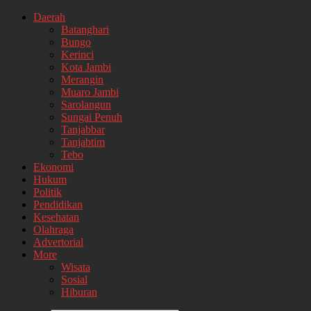
Daerah
Batanghari
Bungo
Kerinci
Kota Jambi
Merangin
Muaro Jambi
Sarolangun
Sungai Penuh
Tanjabbar
Tanjabtim
Tebo
Ekonomi
Hukum
Politik
Pendidikan
Kesehatan
Olahraga
Advertorial
More
Wisata
Sosial
Hiburan