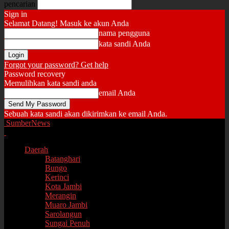
pencarian
Sign in
Selamat Datang! Masuk ke akun Anda
nama pengguna
kata sandi Anda
Forgot your password? Get help
Password recovery
Memulihkan kata sandi anda
email Anda
Sebuah kata sandi akan dikirimkan ke email Anda.
SumberNews
Daerah
Batanghari
Bungo
Kerinci
Kota Jambi
Merangin
Muaro Jambi
Sarolangun
Sungai Penuh