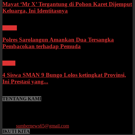
Mayat ‘Mr X’ Tergantung di Pohon Karet Dijemput
Keluarga, Ini Identitasnya
Hukum
Polres Sarolangun Amankan Dua Tersangka
Pembacokan terhadap Pemuda
Bungo
4 Siswa SMAN 9 Bungo Lolos ketingkat Provinsi,
Ini Prestasi yang...
TENTANG KAMI
SumberNews.id merupakan portal berita online lokal Provinsi Jambi
yang menyajikan berita terbaru, baik peristiwa maupun
perkembangan di bidang Hukum, Politik, Ekonomi, Pemerintahan
hingga Pendidikan.
Email:
sumbernews65@gmail.com
IKUTI KITA