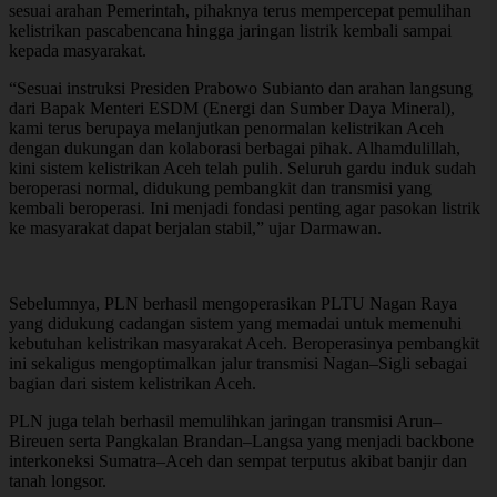
sesuai arahan Pemerintah, pihaknya terus mempercepat pemulihan
kelistrikan pascabencana hingga jaringan listrik kembali sampai
kepada masyarakat.
“Sesuai instruksi Presiden Prabowo Subianto dan arahan langsung
dari Bapak Menteri ESDM (Energi dan Sumber Daya Mineral),
kami terus berupaya melanjutkan penormalan kelistrikan Aceh
dengan dukungan dan kolaborasi berbagai pihak. Alhamdulillah,
kini sistem kelistrikan Aceh telah pulih. Seluruh gardu induk sudah
beroperasi normal, didukung pembangkit dan transmisi yang
kembali beroperasi. Ini menjadi fondasi penting agar pasokan listrik
ke masyarakat dapat berjalan stabil,” ujar Darmawan.
Sebelumnya, PLN berhasil mengoperasikan PLTU Nagan Raya
yang didukung cadangan sistem yang memadai untuk memenuhi
kebutuhan kelistrikan masyarakat Aceh. Beroperasinya pembangkit
ini sekaligus mengoptimalkan jalur transmisi Nagan–Sigli sebagai
bagian dari sistem kelistrikan Aceh.
PLN juga telah berhasil memulihkan jaringan transmisi Arun–
Bireuen serta Pangkalan Brandan–Langsa yang menjadi backbone
interkoneksi Sumatra–Aceh dan sempat terputus akibat banjir dan
tanah longsor.