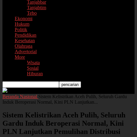
Tanjabbar
Tanjabtim
Tebo
Ekonomi
Hukum
Politik
Pendidikan
Kesehatan
Olahraga
Advertorial
More
Wisata
Sosial
Hiburan
Beranda
Nasional
Sistem Kelistrikan Aceh Pulih, Seluruh Gardu
Induk Beroperasi Normal, Kini PLN Lanjutkan...
Sistem Kelistrikan Aceh Pulih, Seluruh
Gardu Induk Beroperasi Normal, Kini
PLN Lanjutkan Pemulihan Distribusi