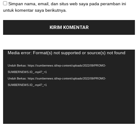
Simpan nama, email, dan situs web saya pada peramban ini
untuk komentar saya berikutnya.
Pemutar
Media error: Format(s) not supported or source(s) not found
Video
Unduh Berkas: https://sumbernews.id/wp-content/uploads/2022/09/PROMO-
SUMBERNEWS.ID_.mp4?_=1
Unduh Berkas: https://sumbernews.id/wp-content/uploads/2022/09/PROMO-
SUMBERNEWS.ID_.mp4?_=1