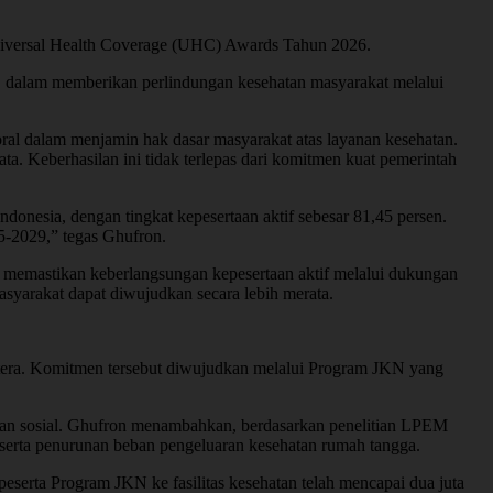
niversal Health Coverage (UHC) Awards Tahun 2026.
a, dalam memberikan perlindungan kesehatan masyarakat melalui
al dalam menjamin hak dasar masyarakat atas layanan kesehatan.
 Keberhasilan ini tidak terlepas dari komitmen kuat pemerintah
donesia, dengan tingkat kepesertaan aktif sebesar 81,45 persen.
5-2029,” tegas Ghufron.
n memastikan keberlangsungan kepesertaan aktif melalui dukungan
syarakat dapat diwujudkan secara lebih merata.
htera. Komitmen tersebut diwujudkan melalui Program JKN yang
raan sosial. Ghufron menambahkan, berdasarkan penelitian LPEM
 serta penurunan beban pengeluaran kesehatan rumah tangga.
peserta Program JKN ke fasilitas kesehatan telah mencapai dua juta