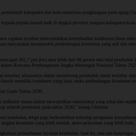
97 pemerintah kabupaten dan kota menerima penghargaan pada ajang U
 kepada kepala daerah baik di tingkat provinsi maupun kabupaten/kot
capaian tersebut mencerminkan keberhasilan kolaborasi lintas sektor
 masyarakat memperoleh perlindungan kesehatan yang adil dan merata.
apai 282,7 juta jiwa atau lebih dari 98 persen dari total penduduk In
pkan dalam Rencana Pembangunan Jangka Menengah Nasional Tahun 202
lan tersebut, khususnya dalam mendorong penduduk untuk terdaftar da
 daerah memiliki komitmen yang kuat, maka perlindungan kesehatan ma
ent Goals Tahun 2030,
tu indikator utama dalam mewujudkan masyarakat yang sehat dan seja
kup seluruh penduduk pada tahun 2030,” terang Ghufron.
 kesehatan, tetapi juga berkontribusi terhadap penguatan kesejahte
ngkat kesakitan yang lebih rendah, akses pelayanan yang lebih baik,
gkatnya pemanfaatan layanan kesehatan. Saat ini, rata-rata kunjungan 