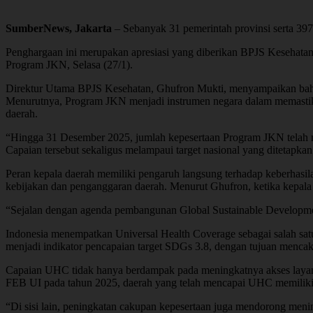
SumberNews, Jakarta
– Sebanyak 31 pemerintah provinsi serta 3
Penghargaan ini merupakan apresiasi yang diberikan BPJS Kesehatan
Program JKN, Selasa (27/1).
Direktur Utama BPJS Kesehatan, Ghufron Mukti, menyampaikan bahwa 
Menurutnya, Program JKN menjadi instrumen negara dalam memastikan
daerah.
“Hingga 31 Desember 2025, jumlah kepesertaan Program JKN telah menc
Capaian tersebut sekaligus melampaui target nasional yang diteta
Peran kepala daerah memiliki pengaruh langsung terhadap keberhasi
kebijakan dan penganggaran daerah. Menurut Ghufron, ketika kepala
“Sejalan dengan agenda pembangunan Global Sustainable Developm
Indonesia menempatkan Universal Health Coverage sebagai salah sa
menjadi indikator pencapaian target SDGs 3.8, dengan tujuan menca
Capaian UHC tidak hanya berdampak pada meningkatnya akses layanan
FEB UI pada tahun 2025, daerah yang telah mencapai UHC memiliki ti
“Di sisi lain, peningkatan cakupan kepesertaan juga mendorong menin