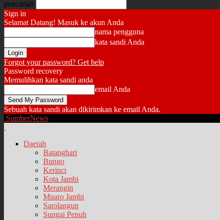
pencarian
Sign in
Selamat Datang! Masuk ke akun Anda
nama pengguna
kata sandi Anda
Forgot your password? Get help
Password recovery
Memulihkan kata sandi anda
email Anda
Sebuah kata sandi akan dikirimkan ke email Anda.
SumberNews
Daerah
Batanghari
Bungo
Kerinci
Kota Jambi
Merangin
Muaro Jambi
Sarolangun
Sungai Penuh