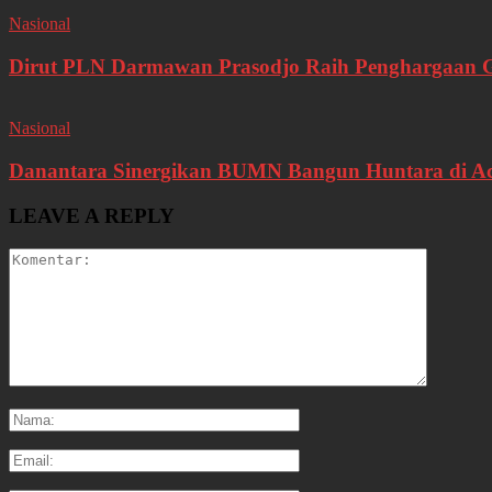
Nasional
Dirut PLN Darmawan Prasodjo Raih Penghargaan 
Nasional
Danantara Sinergikan BUMN Bangun Huntara di A
LEAVE A REPLY