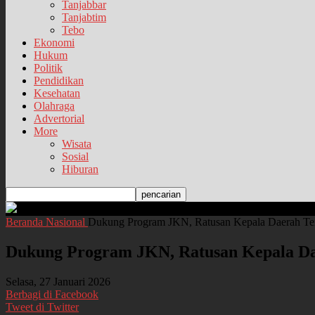
Tanjabbar
Tanjabtim
Tebo
Ekonomi
Hukum
Politik
Pendidikan
Kesehatan
Olahraga
Advertorial
More
Wisata
Sosial
Hiburan
Beranda
Nasional
Dukung Program JKN, Ratusan Kepala Daerah Te
Dukung Program JKN, Ratusan Kepala Da
Selasa, 27 Januari 2026
Berbagi di Facebook
Tweet di Twitter