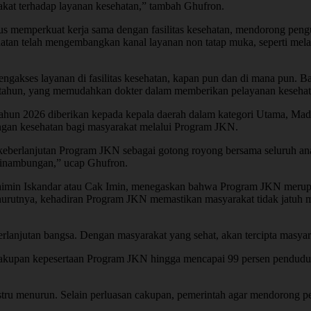
kat terhadap layanan kesehatan,” tambah Ghufron.
us memperkuat kerja sama dengan fasilitas kesehatan, mendorong pengu
an telah mengembangkan kanal layanan non tatap muka, seperti mela
gakses layanan di fasilitas kesehatan, kapan pun dan di mana pun. Ba
tu tahun, yang memudahkan dokter dalam memberikan pelayanan kesehata
hun 2026 diberikan kepada kepala daerah dalam kategori Utama, Mady
ngan kesehatan bagi masyarakat melalui Program JKN.
keberlanjutan Program JKN sebagai gotong royong bersama seluruh ana
kesinambungan,” ucap Ghufron.
imin Iskandar atau Cak Imin, menegaskan bahwa Program JKN merupa
nya, kehadiran Program JKN memastikan masyarakat tidak jatuh miski
berlanjutan bangsa. Dengan masyarakat yang sehat, akan tercipta masyar
cakupan kepesertaan Program JKN hingga mencapai 99 persen pendudu
stru menurun. Selain perluasan cakupan, pemerintah agar mendorong p