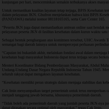
kunjungan per hari, mencerminkan semakin terbukanya akses masyara
Untuk memastikan kualitas layanan tetap terjaga, BPJS Kesehatan ter
dalam pelayanan JKN. Ghufron menjelaskan bahwa kini BPJS Kesehat
(PANDAWA) melalui nomor 08118165165, serta Care Center 165.
“Peserta JKN juga dapat memanfaatkan antrean online saat hendak men
pelayanan peserta JKN di fasilitas kesehatan dalam kurun waktu sa
Sebagai bentuk penghargaan atas komitmen tersebut, UHC Awards Ta
semangat bagi daerah lainnya untuk mempercepat perluasan perlindu
“Capaian ini bukanlah akhir, melainkan fondasi awal dalam menjaga 
kesehatan bagi masyarakat Indonesia dapat terus terjaga secara ber
Menteri Koordinator Bidang Pemberdayaan Masyarakat, Abdul Muha
Undang-Undang Dasar Negara Republik Indonesia Tahun 1945. Menurut
seluruh rakyat dapat mengakses layanan kesehatan.
“Kesehatan memiliki peran strategis dalam menjaga stabilitas dan ke
Cak Imin menyampaikan target pemerintah untuk terus memperluas 
menjadi tanggung jawab bersama, khususnya pemerintah daerah.
“Tidak boleh ada pemerintah daerah yang jumlah peserta JKN-nya ju
dapat dirasakan secara optimal oleh masyarakat,” tegas Cak Imin.