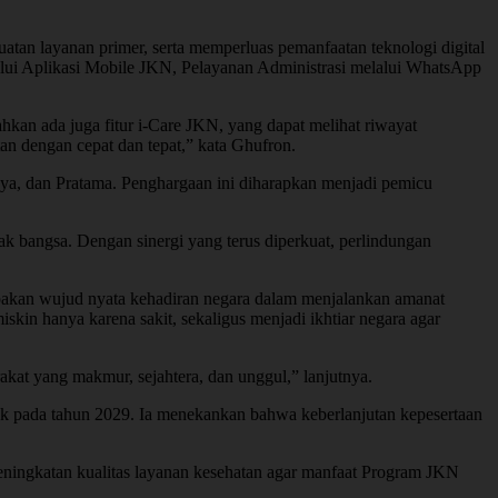
atan layanan primer, serta memperluas pemanfaatan teknologi digital
lui Aplikasi Mobile JKN, Pelayanan Administrasi melalui WhatsApp
hkan ada juga fitur i-Care JKN, yang dapat melihat riwayat
n dengan cepat dan tepat,” kata Ghufron.
a, dan Pratama. Penghargaan ini diharapkan menjadi pemicu
k bangsa. Dengan sinergi yang terus diperkuat, perlindungan
kan wujud nyata kehadiran negara dalam menjalankan amanat
n hanya karena sakit, sekaligus menjadi ikhtiar negara agar
akat yang makmur, sejahtera, dan unggul,” lanjutnya.
k pada tahun 2029. Ia menekankan bahwa keberlanjutan kepesertaan
eningkatan kualitas layanan kesehatan agar manfaat Program JKN