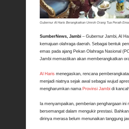
Gubernur Al Haris Berangkatkan Umroh Orang Tua Peraih E
SumberNews, Jambi
– Gubernur Jambi, Al H
kemajuan olahraga daerah. Sebagai bentuk peng
emas pada ajang Pekan Olahraga Nasional (PO
Jambi memastikan akan memberangkatkan orang
Al Haris
menegaskan, rencana pemberangkatan u
menjadi niatnya sejak awal sebagai wujud apres
mengharumkan nama
Provinsi Jambi
di kancah
Ia menyampaikan, pemberian penghargaan ini m
bersemangat dalam mengukir prestasi. Bahkan, i
dirinya merasa belum menunaikan tanggung ja