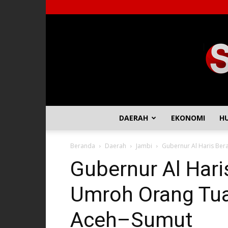
DAERAH
EKONOMI
H
Beranda
Daerah
Jambi
Gubernur Al Haris Be
Gubernur Al Har
Umroh Orang Tu
Aceh–Sumut