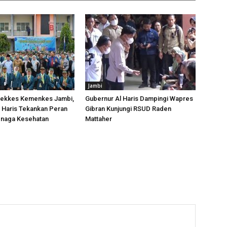
Jambi
ekkes Kemenkes Jambi,
Gubernur Al Haris Dampingi Wapres
 Haris Tekankan Peran
Gibran Kunjungi RSUD Raden
enaga Kesehatan
Mattaher