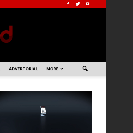
A
ADVERTORIAL
MORE
emutar
deo