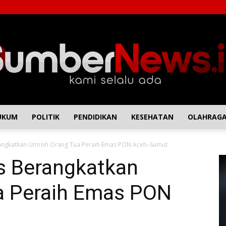
UKUM
POLITIK
PENDIDIKAN
KESEHATAN
OLAHRAG
SumberNews
rangkatkan Umroh Orang Tua Peraih Emas PON Aceh–Sumut
P
is Berangkatkan
Vi
a Peraih Emas PON