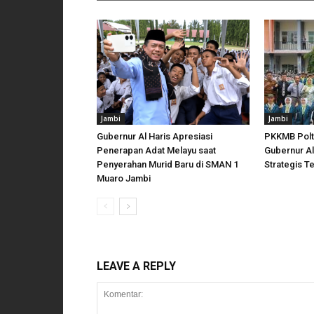
Jambi
Jambi
Gubernur Al Haris Apresiasi
PKKMB Polt
Penerapan Adat Melayu saat
Gubernur Al
Penyerahan Murid Baru di SMAN 1
Strategis T
Muaro Jambi
LEAVE A REPLY