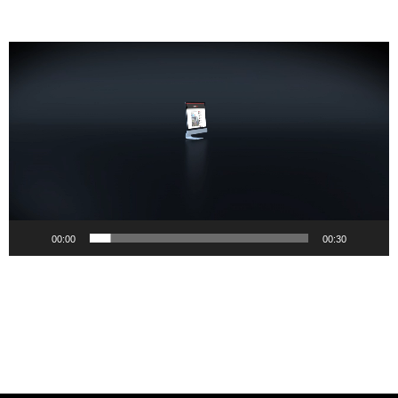
Pemutar
Video
00:00
00:30