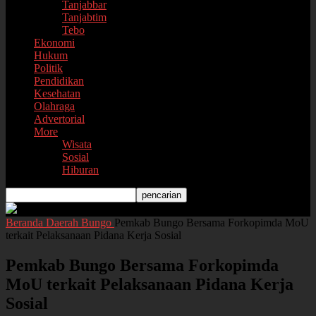
Tanjabbar
Tanjabtim
Tebo
Ekonomi
Hukum
Politik
Pendidikan
Kesehatan
Olahraga
Advertorial
More
Wisata
Sosial
Hiburan
Beranda
Daerah
Bungo
Pemkab Bungo Bersama Forkopimda MoU
terkait Pelaksanaan Pidana Kerja Sosial
Pemkab Bungo Bersama Forkopimda
MoU terkait Pelaksanaan Pidana Kerja
Sosial