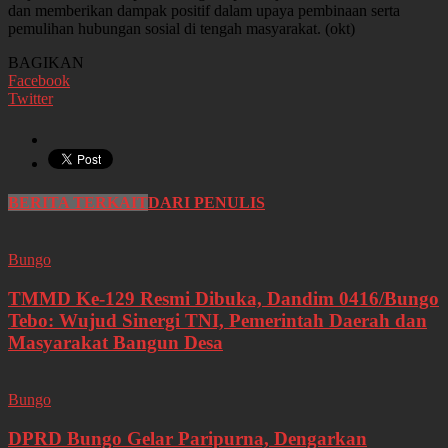
dan memberikan dampak positif dalam upaya pembinaan serta
pemulihan hubungan sosial di tengah masyarakat. (okt)
BAGIKAN
Facebook
Twitter
BERITA TERKAIT
DARI PENULIS
Bungo
TMMD Ke-129 Resmi Dibuka, Dandim 0416/Bungo
Tebo: Wujud Sinergi TNI, Pemerintah Daerah dan
Masyarakat Bangun Desa
Bungo
DPRD Bungo Gelar Paripurna, Dengarkan