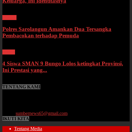
Keluarga, Ini Identitasnya
Hukum
Polres Sarolangun Amankan Dua Tersangka
Pembacokan terhadap Pemuda
Bungo
4 Siswa SMAN 9 Bungo Lolos ketingkat Provinsi,
Ini Prestasi yang...
TENTANG KAMI
SumberNews.id merupakan portal berita online lokal Provinsi Jambi
yang menyajikan berita terbaru, baik peristiwa maupun
perkembangan di bidang Hukum, Politik, Ekonomi, Pemerintahan
hingga Pendidikan.
Email:
sumbernews65@gmail.com
IKUTI KITA
Tentang Media