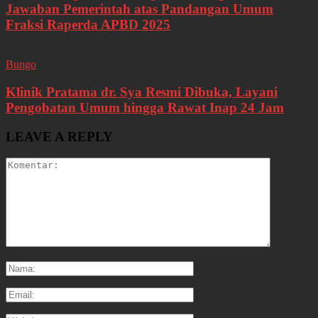
Jawaban Pemerintah atas Pandangan Umum
Fraksi Raperda APBD 2025
Bungo
Klinik Pratama dr. Sya Resmi Dibuka, Layani
Pengobatan Umum hingga Rawat Inap 24 Jam
LEAVE A REPLY