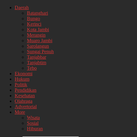
Daerah
Batanghari
Bungo
Kerinci
Kota Jambi
Merangin
Muaro Jambi
Sarolangun
Sungai Penuh
Tanjabbar
Tanjabtim
Tebo
Ekonomi
Hukum
Politik
Pendidikan
Kesehatan
Olahraga
Advertorial
More
Wisata
Sosial
Hiburan