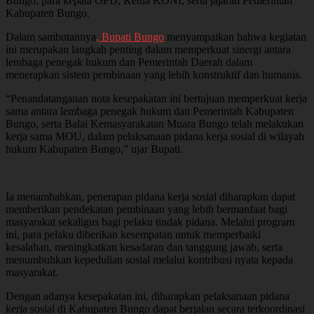
Bungo, para kepala OPD, Ketua KONI, serta jajaran Pemerintah
Kabupaten Bungo.
Dalam sambutannya
, Bupati Bungo
menyampaikan bahwa kegiatan
ini merupakan langkah penting dalam memperkuat sinergi antara
lembaga penegak hukum dan Pemerintah Daerah dalam
menerapkan sistem pembinaan yang lebih konstruktif dan humanis.
“Penandatanganan nota kesepakatan ini bertujuan memperkuat kerja
sama antara lembaga penegak hukum dan Pemerintah Kabupaten
Bungo, serta Balai Kemasyarakatan Muara Bungo telah melakukan
kerja sama MOU, dalam pelaksanaan pidana kerja sosial di wilayah
hukum Kabupaten Bungo,” ujar Bupati.
Ia menambahkan, penerapan pidana kerja sosial diharapkan dapat
memberikan pendekatan pembinaan yang lebih bermanfaat bagi
masyarakat sekaligus bagi pelaku tindak pidana. Melalui program
ini, para pelaku diberikan kesempatan untuk memperbaiki
kesalahan, meningkatkan kesadaran dan tanggung jawab, serta
menumbuhkan kepedulian sosial melalui kontribusi nyata kepada
masyarakat.
Dengan adanya kesepakatan ini, diharapkan pelaksanaan pidana
kerja sosial di Kabupaten Bungo dapat berjalan secara terkoordinasi