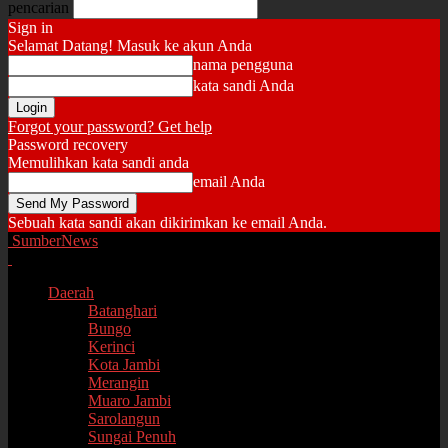
pencarian
Sign in
Selamat Datang! Masuk ke akun Anda
nama pengguna
kata sandi Anda
Forgot your password? Get help
Password recovery
Memulihkan kata sandi anda
email Anda
Sebuah kata sandi akan dikirimkan ke email Anda.
SumberNews
Daerah
Batanghari
Bungo
Kerinci
Kota Jambi
Merangin
Muaro Jambi
Sarolangun
Sungai Penuh