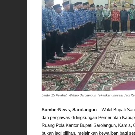
Lantik 15 Pejabat, Wabup Sarolangun Tekankan Inovasi Jadi K
SumberNews, Sarolangun –
Wakil Bupati Saro
dan pengawas di lingkungan Pemerintah Kabupa
Ruang Pola Kantor Bupati Sarolangun, Kamis, 0
bukan lagi pilihan, melainkan kewajiban bagi set