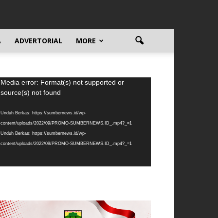
A
ADVERTORIAL
MORE
emutar
Media error: Format(s) not supported or
deo
source(s) not found
Unduh Berkas: https://sumbernews.id/wp-
content/uploads/2022/09/PROMO-SUMBERNEWS.ID_.mp4?_=1
Unduh Berkas: https://sumbernews.id/wp-
content/uploads/2022/09/PROMO-SUMBERNEWS.ID_.mp4?_=1