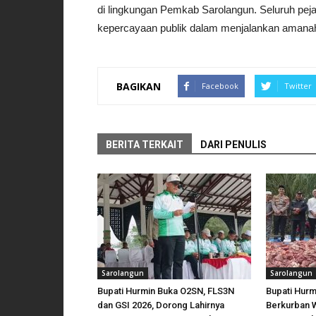
di lingkungan Pemkab Sarolangun. Seluruh pejaba
kepercayaan publik dalam menjalankan amanah 
BAGIKAN
Facebook
Twitter
BERITA TERKAIT
DARI PENULIS
Sarolangun
Sarolangun
Bupati Hurmin Buka O2SN, FLS3N
Bupati Hurm
dan GSI 2026, Dorong Lahirnya
Berkurban 