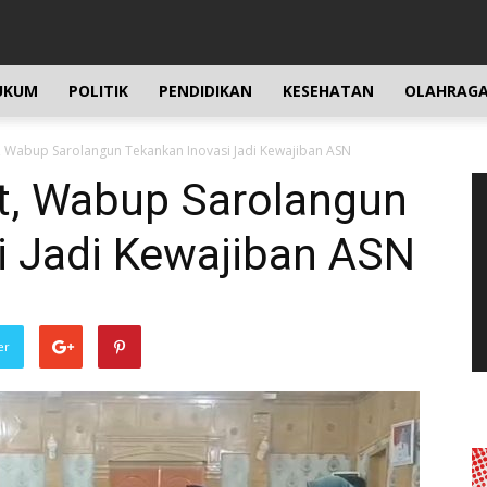
UKUM
POLITIK
PENDIDIKAN
KESEHATAN
OLAHRAG
t, Wabup Sarolangun Tekankan Inovasi Jadi Kewajiban ASN
P
at, Wabup Sarolangun
Vi
i Jadi Kewajiban ASN
er