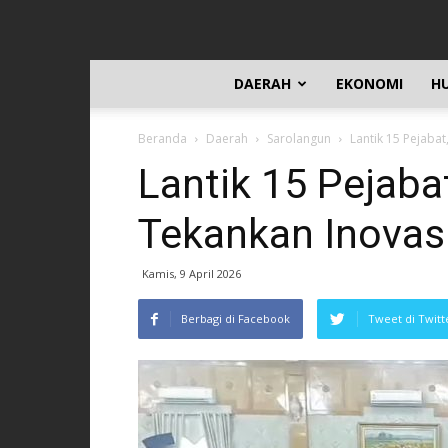
DAERAH
EKONOMI
H
Beranda
Daerah
Sarolangun
Lantik 15 Pejaba
Lantik 15 Pejab
Tekankan Inovas
Kamis, 9 April 2026
Berbagi di Facebook
Tweet di Twitt