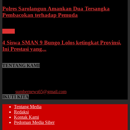
Polres Sarolangun Amankan Dua Tersangka
Pembacokan terhadap Pemuda
Bungo
4 Siswa SMAN 9 Bungo Lolos ketingkat Provinsi,
Ini Prestasi yang...
TENTANG KAMI
SumberNews.id merupakan portal berita online lokal Provinsi Jambi
yang menyajikan berita terbaru, baik peristiwa maupun
perkembangan di bidang Hukum, Politik, Ekonomi, Pemerintahan
hingga Pendidikan.
Email:
sumbernews65@gmail.com
IKUTI KITA
Tentang Media
Redaksi
Kontak Kami
Pedoman Media Siber