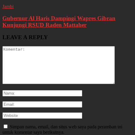
Jambi
Gubernur Al Haris Dampingi Wapres Gibran
Kunjungi RSUD Raden Mattaher
LEAVE A REPLY
Simpan nama, email, dan situs web saya pada peramban ini
untuk komentar saya berikutnya.