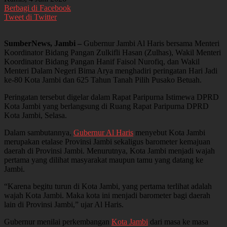
Berbagi di Facebook
Tweet di Twitter
SumberNews, Jambi –
Gubernur Jambi Al Haris bersama Menteri
Koordinator Bidang Pangan Zulkifli Hasan (Zulhas), Wakil Menteri
Koordinator Bidang Pangan Hanif Faisol Nurofiq, dan Wakil
Menteri Dalam Negeri Bima Arya menghadiri peringatan Hari Jadi
ke-80 Kota Jambi dan 625 Tahun Tanah Pilih Pusako Betuah.
Peringatan tersebut digelar dalam Rapat Paripurna Istimewa DPRD
Kota Jambi yang berlangsung di Ruang Rapat Paripurna DPRD
Kota Jambi, Selasa.
Dalam sambutannya,
Gubernur Al Haris
menyebut Kota Jambi
merupakan etalase Provinsi Jambi sekaligus barometer kemajuan
daerah di Provinsi Jambi. Menurutnya, Kota Jambi menjadi wajah
pertama yang dilihat masyarakat maupun tamu yang datang ke
Jambi.
“Karena begitu turun di Kota Jambi, yang pertama terlihat adalah
wajah Kota Jambi. Maka kota ini menjadi barometer bagi daerah
lain di Provinsi Jambi,” ujar Al Haris.
Gubernur menilai perkembangan
Kota Jambi
dari masa ke masa