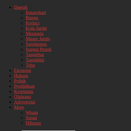
Daerah
Batanghari
Bungo
Kerinci
Kota Jambi
Merangin
Muaro Jambi
Sarolangun
Sungai Penuh
Tanjabbar
Tanjabtim
Tebo
Ekonomi
Hukum
Politik
Pendidikan
Kesehatan
Olahraga
Advertorial
More
Wisata
Sosial
Hiburan