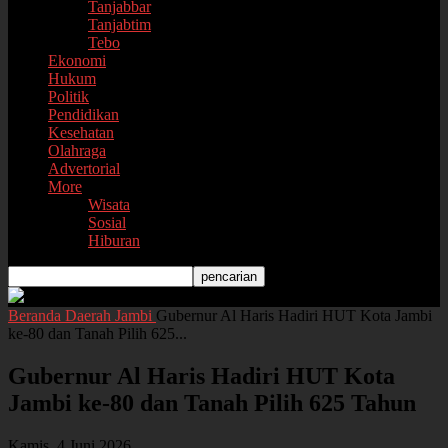
Tanjabbar
Tanjabtim
Tebo
Ekonomi
Hukum
Politik
Pendidikan
Kesehatan
Olahraga
Advertorial
More
Wisata
Sosial
Hiburan
Beranda
Daerah
Jambi
Gubernur Al Haris Hadiri HUT Kota Jambi
ke-80 dan Tanah Pilih 625...
Gubernur Al Haris Hadiri HUT Kota
Jambi ke-80 dan Tanah Pilih 625 Tahun
Kamis, 4 Juni 2026