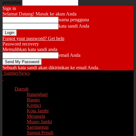
pencarian
Sign in
Selamat Datang! Masuk ke akun Anda
nama pengguna
kata sandi Anda
Forgot your password? Get help
Password recovery
Memulihkan kata sandi anda
email Anda
Sebuah kata sandi akan dikirimkan ke email Anda.
SumberNews
Daerah
Batanghari
Bungo
Kerinci
Kota Jambi
Merangin
Muaro Jambi
Sarolangun
Sungai Penuh