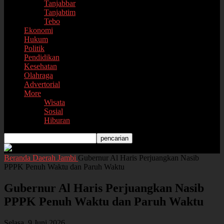
Tanjabbar
Tanjabtim
Tebo
Ekonomi
Hukum
Politik
Pendidikan
Kesehatan
Olahraga
Advertorial
More
Wisata
Sosial
Hiburan
Beranda
Daerah
Jambi
Gubernur Al Haris Perjuangkan Nasib
PPPK Penuh Waktu dan Paruh Waktu
Gubernur Al Haris Perjuangkan Nasib
PPPK Penuh Waktu dan Paruh Waktu
Selasa, 9 Juni 2026