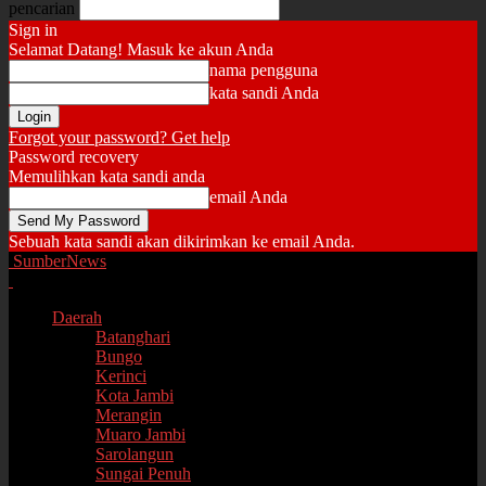
pencarian
Sign in
Selamat Datang! Masuk ke akun Anda
nama pengguna
kata sandi Anda
Forgot your password? Get help
Password recovery
Memulihkan kata sandi anda
email Anda
Sebuah kata sandi akan dikirimkan ke email Anda.
SumberNews
Daerah
Batanghari
Bungo
Kerinci
Kota Jambi
Merangin
Muaro Jambi
Sarolangun
Sungai Penuh