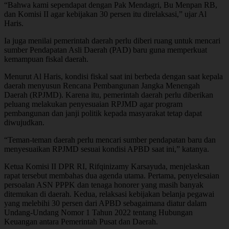
“Bahwa kami sependapat dengan Pak Mendagri, Bu Menpan RB,
dan Komisi II agar kebijakan 30 persen itu direlaksasi,” ujar Al
Haris.
Ia juga menilai pemerintah daerah perlu diberi ruang untuk mencari
sumber Pendapatan Asli Daerah (PAD) baru guna memperkuat
kemampuan fiskal daerah.
Menurut Al Haris, kondisi fiskal saat ini berbeda dengan saat kepala
daerah menyusun Rencana Pembangunan Jangka Menengah
Daerah (RPJMD). Karena itu, pemerintah daerah perlu diberikan
peluang melakukan penyesuaian RPJMD agar program
pembangunan dan janji politik kepada masyarakat tetap dapat
diwujudkan.
“Teman-teman daerah perlu mencari sumber pendapatan baru dan
menyesuaikan RPJMD sesuai kondisi APBD saat ini,” katanya.
Ketua Komisi II DPR RI, Rifqinizamy Karsayuda, menjelaskan
rapat tersebut membahas dua agenda utama. Pertama, penyelesaian
persoalan ASN PPPK dan tenaga honorer yang masih banyak
ditemukan di daerah. Kedua, relaksasi kebijakan belanja pegawai
yang melebihi 30 persen dari APBD sebagaimana diatur dalam
Undang-Undang Nomor 1 Tahun 2022 tentang Hubungan
Keuangan antara Pemerintah Pusat dan Daerah.