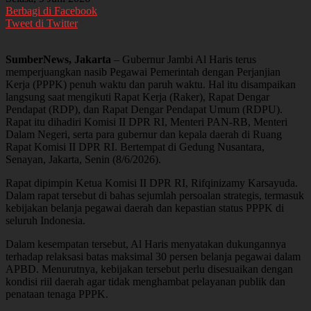
Berbagi di Facebook
Tweet di Twitter
SumberNews, Jakarta
– Gubernur Jambi Al Haris terus
memperjuangkan nasib Pegawai Pemerintah dengan Perjanjian
Kerja (PPPK) penuh waktu dan paruh waktu. Hal itu disampaikan
langsung saat mengikuti Rapat Kerja (Raker), Rapat Dengar
Pendapat (RDP), dan Rapat Dengar Pendapat Umum (RDPU).
Rapat itu dihadiri Komisi II DPR RI, Menteri PAN-RB, Menteri
Dalam Negeri, serta para gubernur dan kepala daerah di Ruang
Rapat Komisi II DPR RI. Bertempat di Gedung Nusantara,
Senayan, Jakarta, Senin (8/6/2026).
Rapat dipimpin Ketua Komisi II DPR RI, Rifqinizamy Karsayuda.
Dalam rapat tersebut di bahas sejumlah persoalan strategis, termasuk
kebijakan belanja pegawai daerah dan kepastian status PPPK di
seluruh Indonesia.
Dalam kesempatan tersebut, Al Haris menyatakan dukungannya
terhadap relaksasi batas maksimal 30 persen belanja pegawai dalam
APBD. Menurutnya, kebijakan tersebut perlu disesuaikan dengan
kondisi riil daerah agar tidak menghambat pelayanan publik dan
penataan tenaga PPPK.