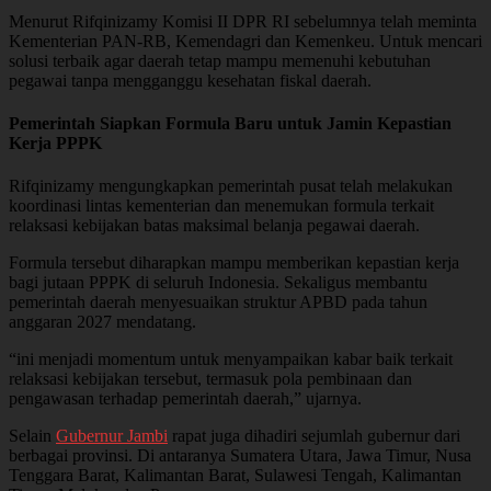
Menurut Rifqinizamy Komisi II DPR RI sebelumnya telah meminta
Kementerian PAN-RB, Kemendagri dan Kemenkeu. Untuk mencari
solusi terbaik agar daerah tetap mampu memenuhi kebutuhan
pegawai tanpa mengganggu kesehatan fiskal daerah.
Pemerintah Siapkan Formula Baru untuk Jamin Kepastian
Kerja PPPK
Rifqinizamy mengungkapkan pemerintah pusat telah melakukan
koordinasi lintas kementerian dan menemukan formula terkait
relaksasi kebijakan batas maksimal belanja pegawai daerah.
Formula tersebut diharapkan mampu memberikan kepastian kerja
bagi jutaan PPPK di seluruh Indonesia. Sekaligus membantu
pemerintah daerah menyesuaikan struktur APBD pada tahun
anggaran 2027 mendatang.
“ini menjadi momentum untuk menyampaikan kabar baik terkait
relaksasi kebijakan tersebut, termasuk pola pembinaan dan
pengawasan terhadap pemerintah daerah,” ujarnya.
Selain
Gubernur Jambi
rapat juga dihadiri sejumlah gubernur dari
berbagai provinsi. Di antaranya Sumatera Utara, Jawa Timur, Nusa
Tenggara Barat, Kalimantan Barat, Sulawesi Tengah, Kalimantan