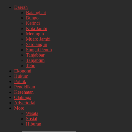
Daerah
Batanghari
Bungo
Kerinci
Kota Jambi
Merangin
Muaro Jambi
Sarolangun
Sungai Penuh
Tanjabbar
Tanjabtim
Tebo
Ekonomi
Hukum
Politik
Pendidikan
Kesehatan
Olahraga
Advertorial
More
Wisata
Sosial
Hiburan