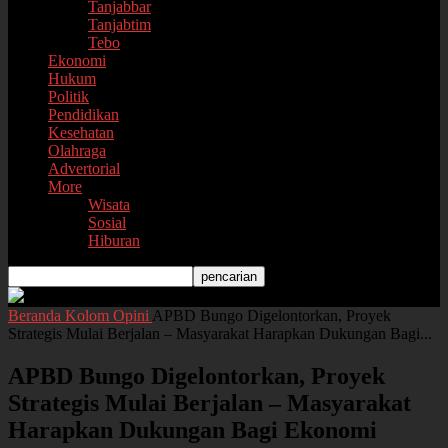
Tanjabbar
Tanjabtim
Tebo
Ekonomi
Hukum
Politik
Pendidikan
Kesehatan
Olahraga
Advertorial
More
Wisata
Sosial
Hiburan
Beranda
Kolom
Opini
APBD Bungo Digelontorkan, Proyek
Strategis Mulai Berjalan – Masyarakat Harapkan Dukungan Bagi...
APBD Bungo Digelontorkan, Proyek
Strategis Mulai Berjalan – Masyarakat
Harapkan Dukungan Bagi Ekonomi