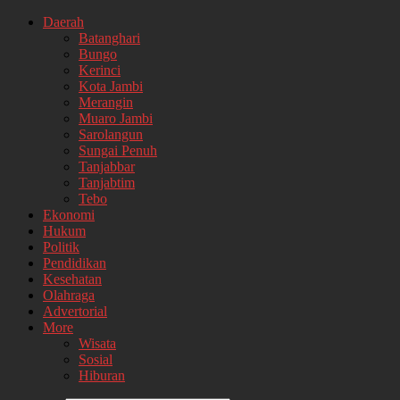
Daerah
Batanghari
Bungo
Kerinci
Kota Jambi
Merangin
Muaro Jambi
Sarolangun
Sungai Penuh
Tanjabbar
Tanjabtim
Tebo
Ekonomi
Hukum
Politik
Pendidikan
Kesehatan
Olahraga
Advertorial
More
Wisata
Sosial
Hiburan