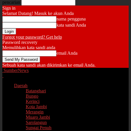
pencarian
Sign in
Selamat Datang! Masuk ke akun Anda
nama pengguna
kata sandi Anda
Forgot your password? Get help
Password recovery
Memulihkan kata sandi anda
email Anda
Sebuah kata sandi akan dikirimkan ke email Anda.
SumberNews
Daerah
Batanghari
Bungo
Kerinci
Kota Jambi
Merangin
Muaro Jambi
Sarolangun
Sungai Penuh