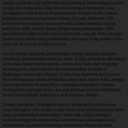
apabila pelaksana dan penyedia jasa pekerjaan lebih mengutamakan
tenaga dan usaha lokal. Hal ini sejalan dengan himbauan yang
disampaikan oleh Komisi Pemberantasan Korupsi (KPK) dalam
kegiatan sosialisasi pengadaan barang dan jasa. Menurut KPK,
pemberian kesempatan kepada penyedia lokal memiliki banyak
kelebihan: lebih mudah dalam pengawasan pelaksanaan, lebih
memahami kondisi medan dan karakteristik wilayah, serta menjadi
sarana guna mendorong pertumbuhan dan daya saing pelaku usaha
yang ada di daerah sendiri tentunya.
Secara prinsip ekonomi, pertumbuhan daerah akan tercapai jika
didukung oleh kekuatan ekonomi lokal. Ketika pekerjaan dikerjakan
oleh pihak dalam daerah sendiri, maka aliran dana dari anggaran
pembangunan akan berputar dan dimanfaatkan kembali di
lingkungan masyarakat Bungo. Uang yang diperoleh dari proyek
akan dibelanjakan untuk kebutuhan sehari-hari, bahan baku, hingga
jasa yang tersedia di wilayah ini, sehingga dampaknya meluas,
menciptakan lapangan kerja, dan memperkuat roda perekonomian
secara berkelanjutan khususnya di Kabupaten Bungo.
Dengan demikian, diharapkan seluruh rangkaian pembangunan
yang dikerjakan oleh pelaku usaha lokal yang sedang berjalan tidak
hanya menghasilkan infrastruktur yang baik, tetapi sekaligus
menjadi penggerak utama untuk kesejahteraan masyarakat dan
kemandirian ekonomi Khususnya Kabupaten Bungo di masa