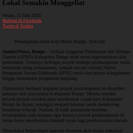
Lokal Semakin Menggeliat
Selasa, 23 Juni 2026
Berbagi di Facebook
Tweet di Twitter
Penampakan udara kota Muara Bungo. (foto:ist)
SumberNews, Bungo
– Alokasi Anggaran Pendapatan dan Belanja
Daerah (APBD) Kabupaten Bungo telah resmi digelontorkan oleh
pemerintah. Tentunya berbagai proyek strategis pembangunan mulai
memasuki tahap pelaksanaan, tampak tercatat melalui Sistem
Pengadaan Secara Elektronik (SPSE) mulai dari proses lelang/tender
hingga mekanisme pengadaan langsung.
Dimulainya berbagai kegiatan proyek pembangunan ini disambut
antusias oleh masyarakat Kabupaten Bungo. Mereka menilai
proyek-proyek tersebut akan membentuk wajah baru Kabupaten
Bungo ke depan, sekaligus menjadi harapan untuk mendorong
kemajuan wilayah. Namun, di balik antusiasme tersebut,
tersampaikan pula harapan agar kiranya proyek pembangunan ini
benar-benar memberikan dampak nyata bagi perekonomian daerah.
Masyarakat berpendapat manfaat ekonomi akan terasa maksimal