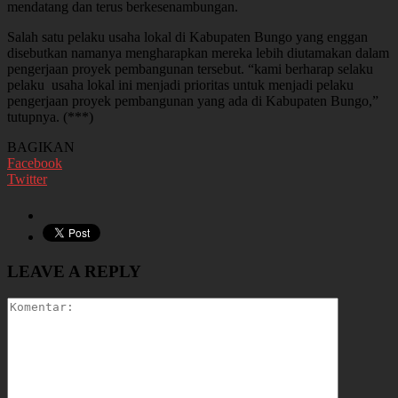
mendatang dan terus berkesenambungan.
Salah satu pelaku usaha lokal di Kabupaten Bungo yang enggan
disebutkan namanya mengharapkan mereka lebih diutamakan dalam
pengerjaan proyek pembangunan tersebut. “kami berharap selaku
pelaku usaha lokal ini menjadi prioritas untuk menjadi pelaku
pengerjaan proyek pembangunan yang ada di Kabupaten Bungo,”
tutupnya. (***)
BAGIKAN
Facebook
Twitter
LEAVE A REPLY