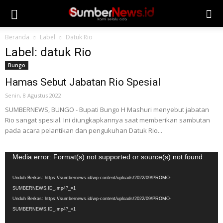
Beranda
Label
Datuk Rio
Label: datuk Rio
Bungo
Hamas Sebut Jabatan Rio Spesial
Senin, 8 Agustus 2022
SUMBERNEWS, BUNGO - Bupati Bungo H Mashuri menyebut jabatan
Rio sangat spesial. Ini diungkapkannya saat memberikan sambutan
pada acara pelantikan dan pengukuhan Datuk Rio...
Pemutar
Media error: Format(s) not supported or source(s) not found
Video
Unduh Berkas: https://sumbernews.id/wp-content/uploads/2022/09/PROMO-
SUMBERNEWS.ID_.mp4?_=1
Unduh Berkas: https://sumbernews.id/wp-content/uploads/2022/09/PROMO-
SUMBERNEWS.ID_.mp4?_=1