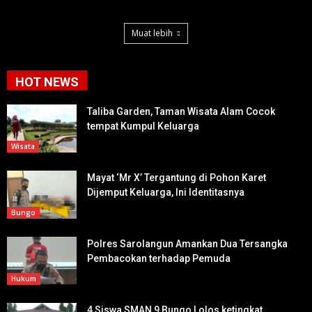
Muat lebih
HOT NEWS
Taliba Garden, Taman Wisata Alam Cocok
tempat Kumpul Keluarga
Wisata
Mayat ‘Mr X’ Tergantung di Pohon Karet
Dijemput Keluarga, Ini Identitasnya
Bungo
Polres Sarolangun Amankan Dua Tersangka
Pembacokan terhadap Pemuda
Hukum
4 Siswa SMAN 9 Bungo Lolos ketingkat