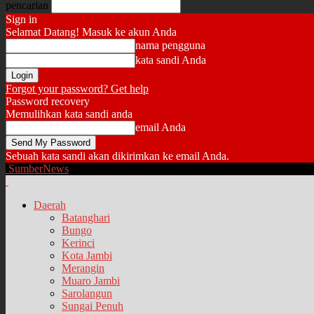
pencarian
Sign in
Selamat Datang! Masuk ke akun Anda
nama pengguna
kata sandi Anda
Forgot your password? Get help
Password recovery
Memulihkan kata sandi anda
email Anda
Sebuah kata sandi akan dikirimkan ke email Anda.
SumberNews
Daerah
Batanghari
Bungo
Kerinci
Kota Jambi
Merangin
Muaro Jambi
Sarolangun
Sungai Penuh