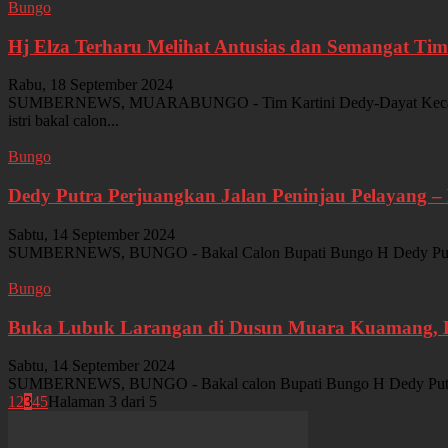
Bungo
Hj Elza Terharu Melihat Antusias dan Semangat Tim 
Rabu, 18 September 2024
SUMBERNEWS, MUARABUNGO - Tim Kartini Dedy-Dayat Kecamatan M
istri bakal calon...
Bungo
Dedy Putra Perjuangkan Jalan Peninjau Pelayang – 
Sabtu, 14 September 2024
SUMBERNEWS, BUNGO - Bakal Calon Bupati Bungo H Dedy Putra me
Bungo
Buka Lubuk Larangan di Dusun Muara Kuamang, De
Sabtu, 14 September 2024
SUMBERNEWS, BUNGO - Bakal calon Bupati Bungo H Dedy Putra hadi
1
2
3
4
5
Halaman 3 dari 5