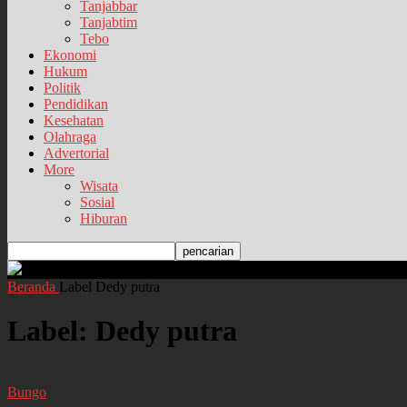
Tanjabbar
Tanjabtim
Tebo
Ekonomi
Hukum
Politik
Pendidikan
Kesehatan
Olahraga
Advertorial
More
Wisata
Sosial
Hiburan
Beranda
Label
Dedy putra
Label: Dedy putra
Bungo