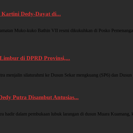
Kartini Dedy-Dayat di...
uko-kuko Bathin VII resmi dikukuhkan di Posko Pemenangan Keca
Limbur di DPRD Provinsi,...
njalin silaturahmi ke Dusun Sekar mengkuang (SP6) dan Dusun Tu
dy Putra Disambut Antusias...
r dalam pembukaan lubuk larangan di dusun Muara Kuamang, kecama