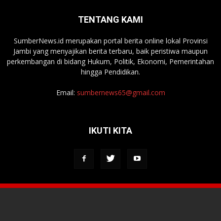
TENTANG KAMI
SumberNews.id merupakan portal berita online lokal Provinsi
Jambi yang menyajikan berita terbaru, baik peristiwa maupun
perkembangan di bidang Hukum, Politik, Ekonomi, Pemerintahan
hingga Pendidikan.
Email:
sumbernews65@gmail.com
IKUTI KITA
Tentang Media
Redaksi
Kontak Kami
Pedoman Media Siber
© 2022. SumberNews.id. All Rights Reserved.