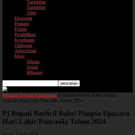
Tanjabbar
Tanjabtim
Tebo
Ekonomi
Hukum
Politik
Pendidikan
Kesehatan
Olahraga
Advertorial
More
Wisata
Sosial
Hiburan
Beranda
Daerah
Sarolangun
Pj Bupati Bachril Bakri Pimpin
Upacara Hari Lahir Pancasila Tahun 2024
Pj Bupati Bachril Bakri Pimpin Upacara
Hari Lahir Pancasila Tahun 2024
Senin, 3 Juni 2024