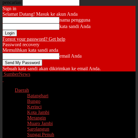
pencarian
Sign in
Selamat Datang! Masuk ke akun Anda
nama pengguna
kata sandi Anda
Forgot your password? Get help
Password recovery
Memulihkan kata sandi anda
email Anda
Sebuah kata sandi akan dikirimkan ke email Anda.
SumberNews
Daerah
Batanghari
Bungo
Kerinci
Kota Jambi
Merangin
Muaro Jambi
Sarolangun
Sungai Penuh