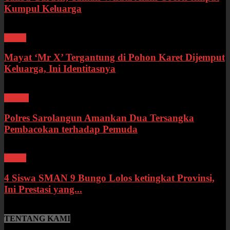
Kumpul Keluarga
Bungo
Mayat ‘Mr X’ Tergantung di Pohon Karet Dijemput
Keluarga, Ini Identitasnya
Hukum
Polres Sarolangun Amankan Dua Tersangka
Pembacokan terhadap Pemuda
Bungo
4 Siswa SMAN 9 Bungo Lolos ketingkat Provinsi,
Ini Prestasi yang...
TENTANG KAMI
SumberNews.id merupakan portal berita online lokal Provinsi Jambi