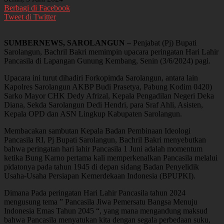
Berbagi di Facebook
Tweet di Twitter
SUMBERNEWS, SAROLANGUN –
Penjabat (Pj) Bupati
Sarolangun, Bachril Bakri memimpin upacara peringatan Hari Lahir
Pancasila di Lapangan Gunung Kembang, Senin (3/6/2024) pagi.
Upacara ini turut dihadiri Forkopimda Sarolangun, antara lain
Kapolres Sarolangun AKBP Budi Prasetya, Pabung Kodim 0420)
Sarko Mayor CHK Dedy Afrizal, Kepala Pengadilan Negeri Deka
Diana, Sekda Sarolangun Dedi Hendri, para Sraf Ahli, Asisten,
Kepala OPD dan ASN Lingkup Kabupaten Sarolangun.
Membacakan sambutan Kepala Badan Pembinaan Ideologi
Pancasila RI, Pj Bupati Sarolangun, Bachril Bakri menyebutkan
bahwa peringatan hari lahir Pancasila 1 Juni adalah momentum
ketika Bung Karno pertama kali memperkenalkan Pancasila melalui
pidatonya pada tahun 1945 di depan sidang Badan Penyelidik
Usaha-Usaha Persiapan Kemerdekaan Indonesia (BPUPKI).
Dimana Pada peringatan Hari Lahir Pancasila tahun 2024
mengusung tema ” Pancasila Jiwa Pemersatu Bangsa Menuju
Indonesia Emas Tahun 2045 “, yang mana mengandung maksud
bahwa Pancasila menyatukan kita dengan segala perbedaan suku,