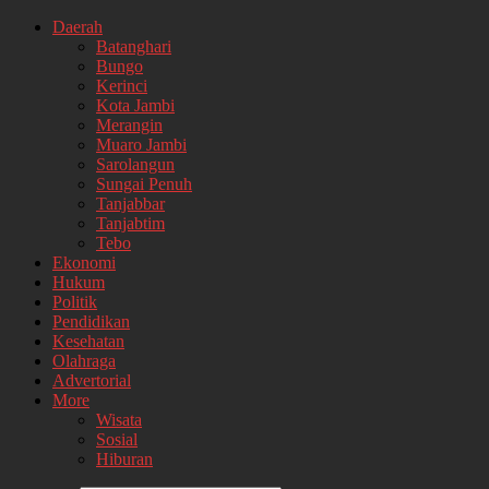
Daerah
Batanghari
Bungo
Kerinci
Kota Jambi
Merangin
Muaro Jambi
Sarolangun
Sungai Penuh
Tanjabbar
Tanjabtim
Tebo
Ekonomi
Hukum
Politik
Pendidikan
Kesehatan
Olahraga
Advertorial
More
Wisata
Sosial
Hiburan