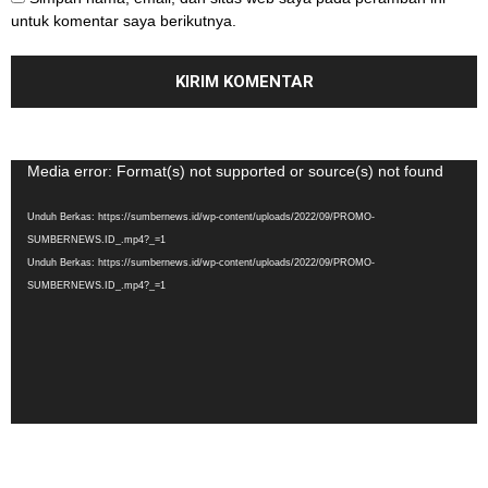
untuk komentar saya berikutnya.
Pemutar
Media error: Format(s) not supported or source(s) not found
Video
Unduh Berkas: https://sumbernews.id/wp-content/uploads/2022/09/PROMO-
SUMBERNEWS.ID_.mp4?_=1
Unduh Berkas: https://sumbernews.id/wp-content/uploads/2022/09/PROMO-
SUMBERNEWS.ID_.mp4?_=1