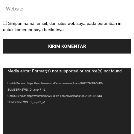
Simpan nama, email, dan situs web saya pada peramban ini
untuk komentar saya berikutnya.
Pemutar
Media error: Format(s) not supported or source(s) not found
Video
Unduh Berkas: https://sumbernews.id/wp-content/uploads/2022/09/PROMO-
SUMBERNEWS.ID_.mp4?_=1
Unduh Berkas: https://sumbernews.id/wp-content/uploads/2022/09/PROMO-
SUMBERNEWS.ID_.mp4?_=1