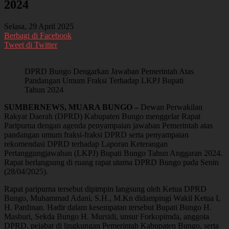
2024
Selasa, 29 April 2025
Berbagi di Facebook
Tweet di Twitter
DPRD Bungo Dengarkan Jawaban Pemerintah Atas
Pandangan Umum Fraksi Terhadap LKPJ Bupati
Tahun 2024
SUMBERNEWS, MUARA BUNGO –
Dewan Perwakilan
Rakyat Daerah (DPRD) Kabupaten Bungo menggelar Rapat
Paripurna dengan agenda penyampaian jawaban Pemerintah atas
pandangan umum fraksi-fraksi DPRD serta penyampaian
rekomendasi DPRD terhadap Laporan Keterangan
Pertanggungjawaban (LKPJ) Bupati Bungo Tahun Anggaran 2024.
Rapat berlangsung di ruang rapat utama DPRD Bungo pada Senin
(28/04/2025).
Rapat paripurna tersebut dipimpin langsung oleh Ketua DPRD
Bungo, Muhammad Adani, S.H., M.Kn didampingi Wakil Ketua I,
H. Pardinan. Hadir dalam kesempatan tersebut Bupati Bungo H.
Mashuri, Sekda Bungo H. Mursidi, unsur Forkopimda, anggota
DPRD, pejabat di lingkungan Pemerintah Kabupaten Bungo, serta