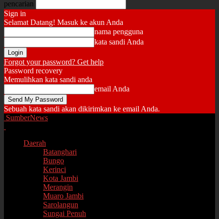
pencarian
Sign in
Selamat Datang! Masuk ke akun Anda
nama pengguna
kata sandi Anda
Forgot your password? Get help
Password recovery
Memulihkan kata sandi anda
email Anda
Sebuah kata sandi akan dikirimkan ke email Anda.
SumberNews
Daerah
Batanghari
Bungo
Kerinci
Kota Jambi
Merangin
Muaro Jambi
Sarolangun
Sungai Penuh