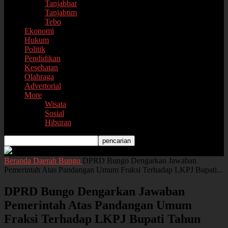
Tanjabbar
Tanjabtim
Tebo
Ekonomi
Hukum
Politik
Pendidikan
Kesehatan
Olahraga
Advertorial
More
Wisata
Sosial
Hiburan
Beranda
Daerah
Bungo
DPRD Bungo Dengarkan Jawaban
Pemerintah Atas Pandangan Umum Fraksi Terhadap LKPJ Bupati...
DPRD Bungo Dengarkan Jawaban
Pemerintah Atas Pandangan Umum
Fraksi Terhadap LKPJ Bupati Tahun