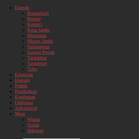
Daerah
Batanghari
Bungo
Kerinci
Kota Jambi
Merangin
Muaro Jambi
Sarolangun
Sungai Penuh
Tanjabbar
Tanjabtim
Tebo
Ekonomi
Hukum
Politik
Pendidikan
Kesehatan
Olahraga
Advertorial
More
Wisata
Sosial
Hiburan