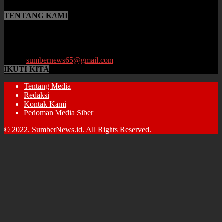
TENTANG KAMI
SumberNews.id merupakan portal berita online lokal Provinsi Jambi
yang menyajikan berita terbaru, baik peristiwa maupun
perkembangan di bidang Hukum, Politik, Ekonomi, Pemerintahan
hingga Pendidikan.
Email:
sumbernews65@gmail.com
IKUTI KITA
Tentang Media
Redaksi
Kontak Kami
Pedoman Media Siber
© 2022. SumberNews.id. All Rights Reserved.