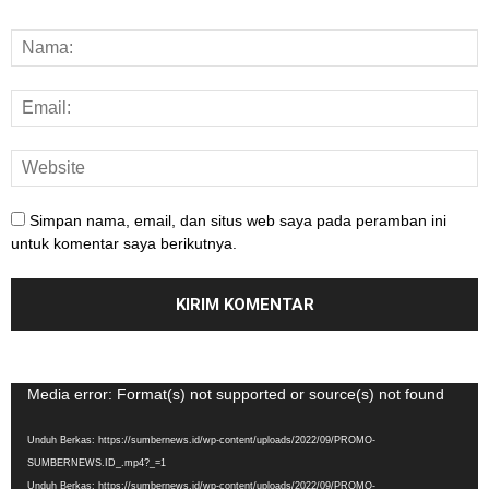
Simpan nama, email, dan situs web saya pada peramban ini
untuk komentar saya berikutnya.
Pemutar
Media error: Format(s) not supported or source(s) not found
Video
Unduh Berkas: https://sumbernews.id/wp-content/uploads/2022/09/PROMO-
SUMBERNEWS.ID_.mp4?_=1
Unduh Berkas: https://sumbernews.id/wp-content/uploads/2022/09/PROMO-