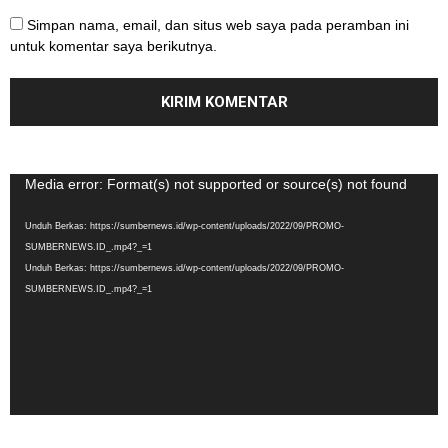
Simpan nama, email, dan situs web saya pada peramban ini
untuk komentar saya berikutnya.
Pemutar
Media error: Format(s) not supported or source(s) not found
Video
Unduh Berkas: https://sumbernews.id/wp-content/uploads/2022/09/PROMO-
SUMBERNEWS.ID_.mp4?_=1
Unduh Berkas: https://sumbernews.id/wp-content/uploads/2022/09/PROMO-
SUMBERNEWS.ID_.mp4?_=1