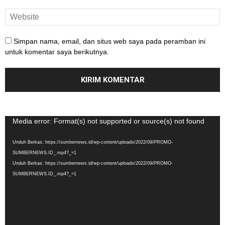
Simpan nama, email, dan situs web saya pada peramban ini
untuk komentar saya berikutnya.
Pemutar
Media error: Format(s) not supported or source(s) not found
Video
Unduh Berkas: https://sumbernews.id/wp-content/uploads/2022/09/PROMO-
SUMBERNEWS.ID_.mp4?_=1
Unduh Berkas: https://sumbernews.id/wp-content/uploads/2022/09/PROMO-
SUMBERNEWS.ID_.mp4?_=1