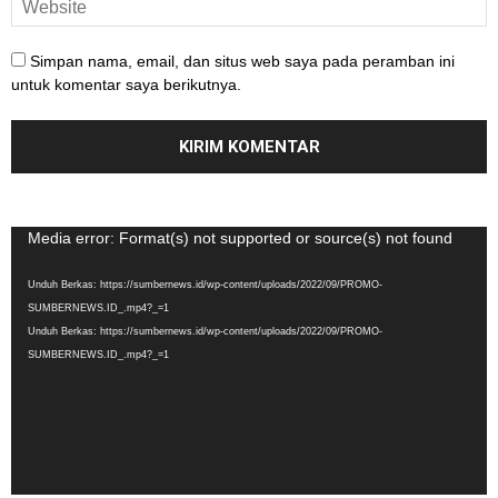
Simpan nama, email, dan situs web saya pada peramban ini
untuk komentar saya berikutnya.
Pemutar
Media error: Format(s) not supported or source(s) not found
Video
Unduh Berkas: https://sumbernews.id/wp-content/uploads/2022/09/PROMO-
SUMBERNEWS.ID_.mp4?_=1
Unduh Berkas: https://sumbernews.id/wp-content/uploads/2022/09/PROMO-
SUMBERNEWS.ID_.mp4?_=1