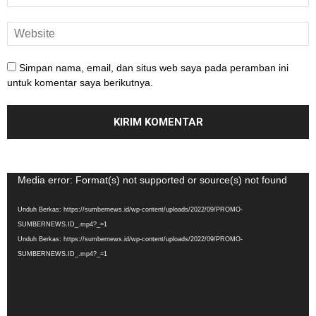
Simpan nama, email, dan situs web saya pada peramban ini
untuk komentar saya berikutnya.
Pemutar
Media error: Format(s) not supported or source(s) not found
Video
Unduh Berkas: https://sumbernews.id/wp-content/uploads/2022/09/PROMO-
SUMBERNEWS.ID_.mp4?_=1
Unduh Berkas: https://sumbernews.id/wp-content/uploads/2022/09/PROMO-
SUMBERNEWS.ID_.mp4?_=1