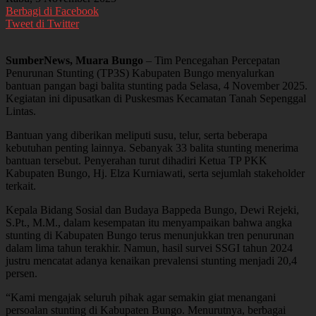
Berbagi di Facebook
Tweet di Twitter
SumberNews, Muara Bungo
– Tim Pencegahan Percepatan
Penurunan Stunting (TP3S) Kabupaten Bungo menyalurkan
bantuan pangan bagi balita stunting pada Selasa, 4 November 2025.
Kegiatan ini dipusatkan di Puskesmas Kecamatan Tanah Sepenggal
Lintas.
Bantuan yang diberikan meliputi susu, telur, serta beberapa
kebutuhan penting lainnya. Sebanyak 33 balita stunting menerima
bantuan tersebut. Penyerahan turut dihadiri Ketua TP PKK
Kabupaten Bungo, Hj. Elza Kurniawati, serta sejumlah stakeholder
terkait.
Kepala Bidang Sosial dan Budaya Bappeda Bungo, Dewi Rejeki,
S.Pt., M.M., dalam kesempatan itu menyampaikan bahwa angka
stunting di Kabupaten Bungo terus menunjukkan tren penurunan
dalam lima tahun terakhir. Namun, hasil survei SSGI tahun 2024
justru mencatat adanya kenaikan prevalensi stunting menjadi 20,4
persen.
“Kami mengajak seluruh pihak agar semakin giat menangani
persoalan stunting di Kabupaten Bungo. Menurutnya, berbagai