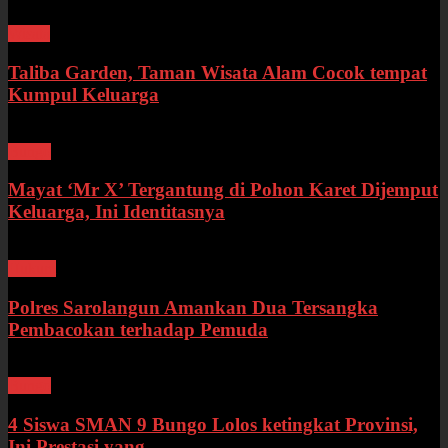
Wisata
Taliba Garden, Taman Wisata Alam Cocok tempat
Kumpul Keluarga
Bungo
Mayat ‘Mr X’ Tergantung di Pohon Karet Dijemput
Keluarga, Ini Identitasnya
Hukum
Polres Sarolangun Amankan Dua Tersangka
Pembacokan terhadap Pemuda
Bungo
4 Siswa SMAN 9 Bungo Lolos ketingkat Provinsi,
Ini Prestasi yang...