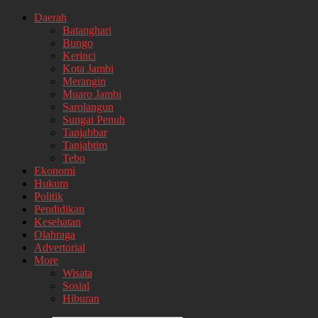
Daerah
Batanghari
Bungo
Kerinci
Kota Jambi
Merangin
Muaro Jambi
Sarolangun
Sungai Penuh
Tanjabbar
Tanjabtim
Tebo
Ekonomi
Hukum
Politik
Pendidikan
Kesehatan
Olahraga
Advertorial
More
Wisata
Sosial
Hiburan