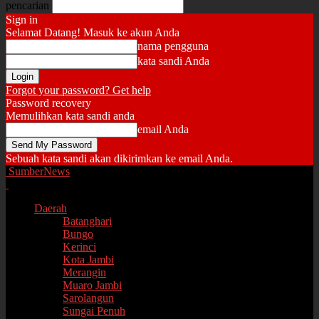
pencarian
Sign in
Selamat Datang! Masuk ke akun Anda
nama pengguna
kata sandi Anda
Forgot your password? Get help
Password recovery
Memulihkan kata sandi anda
email Anda
Sebuah kata sandi akan dikirimkan ke email Anda.
SumberNews
Daerah
Batanghari
Bungo
Kerinci
Kota Jambi
Merangin
Muaro Jambi
Sarolangun
Sungai Penuh