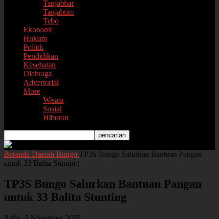
Tanjabbar
Tanjabtim
Tebo
Ekonomi
Hukum
Politik
Pendidikan
Kesehatan
Olahraga
Advertorial
More
Wisata
Sosial
Hiburan
Beranda
Daerah
Bungo
TP3S Bungo Salurkan Bantuan Pangan
untuk 33 Balita Stunting
TP3S Bungo Salurkan Bantuan Pangan
untuk 33 Balita Stunting
Rabu, 5 November 2025