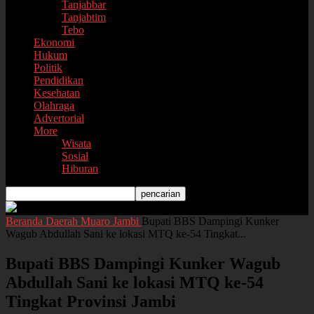
Tanjabbar
Tanjabtim
Tebo
Ekonomi
Hukum
Politik
Pendidikan
Kesehatan
Olahraga
Advertorial
More
Wisata
Sosial
Hiburan
Beranda
Daerah
Muaro Jambi
Bupati BBS Dampingi Kunker
Wagub Abdullah Sani ke lokasi MTQ ke-54 Tingkat...
Bupati BBS Dampingi Kunker Wagub
Abdullah Sani ke lokasi MTQ ke-54
Tingkat Provinsi Jambi