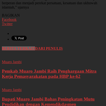
berperan dan menjadi perekat persatuan, kesatuan dan ukhuwah
islamiah,” ujarnya
BAGIKAN
Facebook
Twitter
BERITA TERKAIT
DARI PENULIS
Muaro Jambi
Pemkab Muaro Jambi Raih Penghargaan Mitra
Kerja Pemasyarakatan pada HBP ke-62
Muaro Jambi
Bupati Muaro Jambi Bahas Peningkatan Mutu
Pendidikan dengan Kemendikdasmen