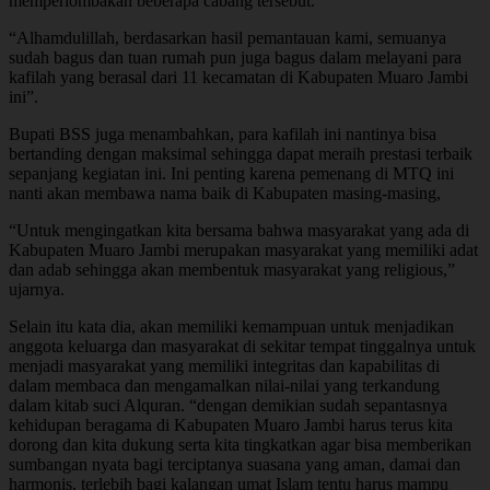
memperlombakan beberapa cabang tersebut.
“Alhamdulillah, berdasarkan hasil pemantauan kami, semuanya
sudah bagus dan tuan rumah pun juga bagus dalam melayani para
kafilah yang berasal dari 11 kecamatan di Kabupaten Muaro Jambi
ini”.
Bupati BSS juga menambahkan, para kafilah ini nantinya bisa
bertanding dengan maksimal sehingga dapat meraih prestasi terbaik
sepanjang kegiatan ini. Ini penting karena pemenang di MTQ ini
nanti akan membawa nama baik di Kabupaten masing-masing,
“Untuk mengingatkan kita bersama bahwa masyarakat yang ada di
Kabupaten Muaro Jambi merupakan masyarakat yang memiliki adat
dan adab sehingga akan membentuk masyarakat yang religious,”
ujarnya.
Selain itu kata dia, akan memiliki kemampuan untuk menjadikan
anggota keluarga dan masyarakat di sekitar tempat tinggalnya untuk
menjadi masyarakat yang memiliki integritas dan kapabilitas di
dalam membaca dan mengamalkan nilai-nilai yang terkandung
dalam kitab suci Alquran. “dengan demikian sudah sepantasnya
kehidupan beragama di Kabupaten Muaro Jambi harus terus kita
dorong dan kita dukung serta kita tingkatkan agar bisa memberikan
sumbangan nyata bagi terciptanya suasana yang aman, damai dan
harmonis, terlebih bagi kalangan umat Islam tentu harus mampu