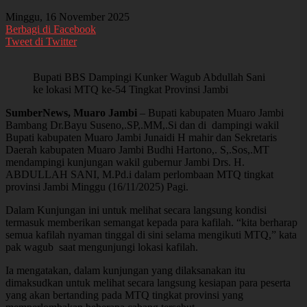
Minggu, 16 November 2025
Berbagi di Facebook
Tweet di Twitter
Bupati BBS Dampingi Kunker Wagub Abdullah Sani
ke lokasi MTQ ke-54 Tingkat Provinsi Jambi
SumberNews, Muaro Jambi
– Bupati kabupaten Muaro Jambi
Bambang Dr.Bayu Suseno,.SP,.MM,.Si dan di dampingi wakil
Bupati kabupaten Muaro Jambi Junaidi H mahir dan Sekretaris
Daerah kabupaten Muaro Jambi Budhi Hartono,. S,.Sos,.MT
mendampingi kunjungan wakil gubernur Jambi Drs. H.
ABDULLAH SANI, M.Pd.i dalam perlombaan MTQ tingkat
provinsi Jambi Minggu (16/11/2025) Pagi.
Dalam Kunjungan ini untuk melihat secara langsung kondisi
termasuk memberikan semangat kepada para kafilah. “kita berharap
semua kafilah nyaman tinggal di sini selama mengikuti MTQ,” kata
pak wagub saat mengunjungi lokasi kafilah.
Ia mengatakan, dalam kunjungan yang dilaksanakan itu
dimaksudkan untuk melihat secara langsung kesiapan para peserta
yang akan bertanding pada MTQ tingkat provinsi yang