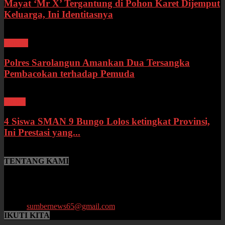
Mayat ‘Mr X’ Tergantung di Pohon Karet Dijemput
Keluarga, Ini Identitasnya
Hukum
Polres Sarolangun Amankan Dua Tersangka
Pembacokan terhadap Pemuda
Bungo
4 Siswa SMAN 9 Bungo Lolos ketingkat Provinsi,
Ini Prestasi yang...
TENTANG KAMI
SumberNews.id merupakan portal berita online lokal Provinsi Jambi
yang menyajikan berita terbaru, baik peristiwa maupun
perkembangan di bidang Hukum, Politik, Ekonomi, Pemerintahan
hingga Pendidikan.
Email:
sumbernews65@gmail.com
IKUTI KITA