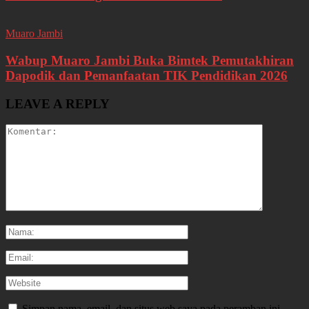
Muaro Jambi
Wabup Muaro Jambi Buka Bimtek Pemutakhiran
Dapodik dan Pemanfaatan TIK Pendidikan 2026
LEAVE A REPLY
Simpan nama, email, dan situs web saya pada peramban ini