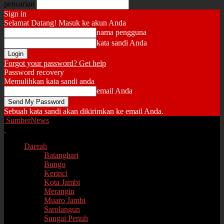
pencarian
Sign in
Selamat Datang! Masuk ke akun Anda
nama pengguna
kata sandi Anda
Forgot your password? Get help
Password recovery
Memulihkan kata sandi anda
email Anda
Sebuah kata sandi akan dikirimkan ke email Anda.
SumberNews
Daerah
Batanghari
Bungo
Kerinci
Kota Jambi
Merangin
Muaro Jambi
Sarolangun
Sungai Penuh