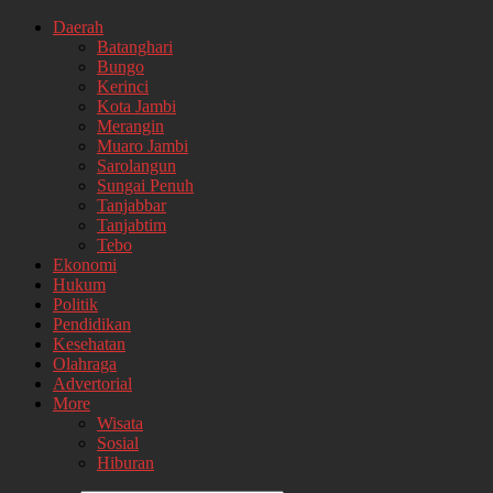
Daerah
Batanghari
Bungo
Kerinci
Kota Jambi
Merangin
Muaro Jambi
Sarolangun
Sungai Penuh
Tanjabbar
Tanjabtim
Tebo
Ekonomi
Hukum
Politik
Pendidikan
Kesehatan
Olahraga
Advertorial
More
Wisata
Sosial
Hiburan