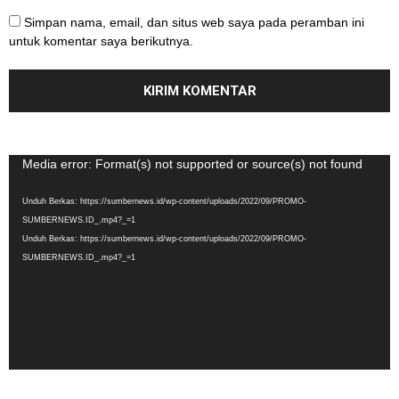
Simpan nama, email, dan situs web saya pada peramban ini
untuk komentar saya berikutnya.
Pemutar
Media error: Format(s) not supported or source(s) not found
Video
Unduh Berkas: https://sumbernews.id/wp-content/uploads/2022/09/PROMO-
SUMBERNEWS.ID_.mp4?_=1
Unduh Berkas: https://sumbernews.id/wp-content/uploads/2022/09/PROMO-
SUMBERNEWS.ID_.mp4?_=1