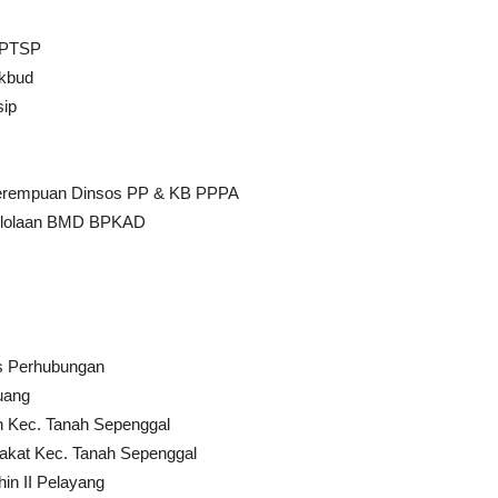
PMPTSP
ikbud
sip
Perempuan Dinsos PP & KB PPPA
elolaan BMD BPKAD
as Perhubungan
uang
 Kec. Tanah Sepenggal
akat Kec. Tanah Sepenggal
in II Pelayang