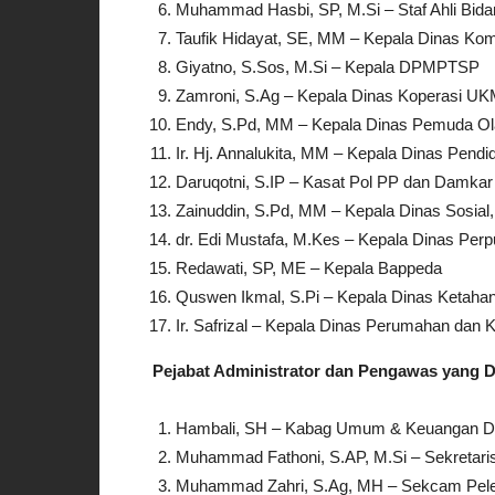
Muhammad Hasbi, SP, M.Si – Staf Ahli Bi
Taufik Hidayat, SE, MM – Kepala Dinas Kom
Giyatno, S.Sos, M.Si – Kepala DPMPTSP
Zamroni, S.Ag – Kepala Dinas Koperasi UK
Endy, S.Pd, MM – Kepala Dinas Pemuda Ola
Ir. Hj. Annalukita, MM – Kepala Dinas Pend
Daruqotni, S.IP – Kasat Pol PP dan Damkar
Zainuddin, S.Pd, MM – Kepala Dinas Sosia
dr. Edi Mustafa, M.Kes – Kepala Dinas Per
Redawati, SP, ME – Kepala Bappeda
Quswen Ikmal, S.Pi – Kepala Dinas Ketaha
Ir. Safrizal – Kepala Dinas Perumahan da
Pejabat Administrator dan Pengawas yang Di
Hambali, SH – Kabag Umum & Keuangan 
Muhammad Fathoni, S.AP, M.Si – Sekreta
Muhammad Zahri, S.Ag, MH – Sekcam Pel