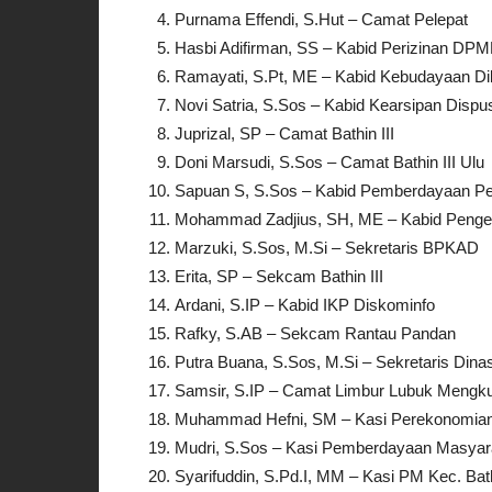
Purnama Effendi, S.Hut – Camat Pelepat
Hasbi Adifirman, SS – Kabid Perizinan D
Ramayati, S.Pt, ME – Kabid Kebudayaan D
Novi Satria, S.Sos – Kabid Kearsipan Dispu
Juprizal, SP – Camat Bathin III
Doni Marsudi, S.Sos – Camat Bathin III Ulu
Sapuan S, S.Sos – Kabid Pemberdayaan 
Mohammad Zadjius, SH, ME – Kabid Peng
Marzuki, S.Sos, M.Si – Sekretaris BPKAD
Erita, SP – Sekcam Bathin III
Ardani, S.IP – Kabid IKP Diskominfo
Rafky, S.AB – Sekcam Rantau Pandan
Putra Buana, S.Sos, M.Si – Sekretaris Din
Samsir, S.IP – Camat Limbur Lubuk Mengk
Muhammad Hefni, SM – Kasi Perekonomian
Mudri, S.Sos – Kasi Pemberdayaan Masyar
Syarifuddin, S.Pd.I, MM – Kasi PM Kec. Bath