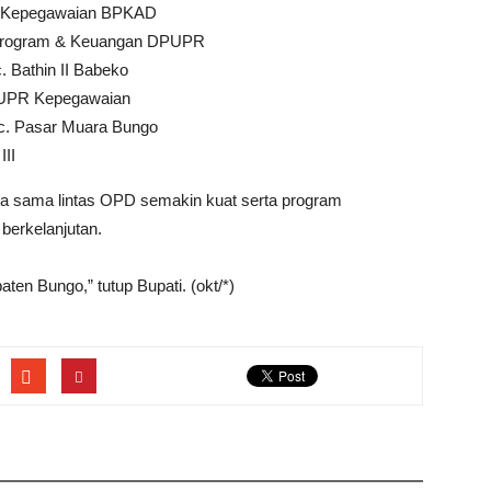
 Kepegawaian BPKAD
g Program & Keuangan DPUPR
. Bathin II Babeko
PUPR Kepegawaian
ec. Pasar Muara Bungo
III
rja sama lintas OPD semakin kuat serta program
berkelanjutan.
en Bungo,” tutup Bupati. (okt/*)