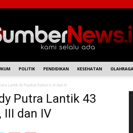
UKUM
POLITIK
PENDIDIKAN
KESEHATAN
OLAHRAG
SumberNews
ra Lantik 43 Pejabat Eselon II, III dan IV
P
y Putra Lantik 43
Vi
 III dan IV