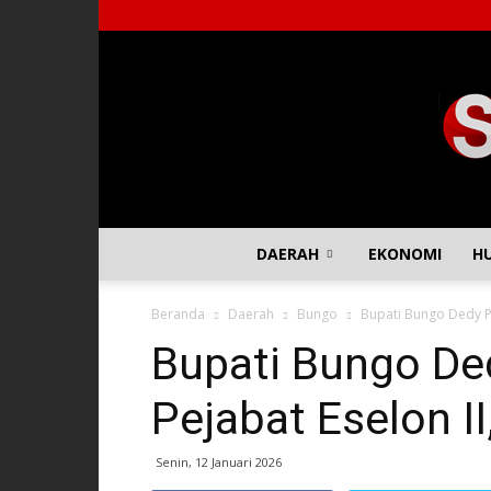
DAERAH
EKONOMI
H
Beranda
Daerah
Bungo
Bupati Bungo Dedy Put
Bupati Bungo Ded
Pejabat Eselon II,
Senin, 12 Januari 2026