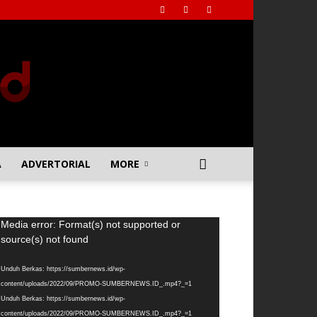
A
ADVERTORIAL
MORE
emutar
Media error: Format(s) not supported or
deo
source(s) not found
Unduh Berkas: https://sumbernews.id/wp-
content/uploads/2022/09/PROMO-SUMBERNEWS.ID_.mp4?_=1
Unduh Berkas: https://sumbernews.id/wp-
content/uploads/2022/09/PROMO-SUMBERNEWS.ID_.mp4?_=1