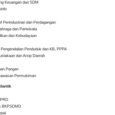
dang Keuangan dan SDM
info
M Perindustrian dan Perdagangan
hraga dan Pariwisata
idikan dan Kebudayaan
l, Pengendalian Penduduk dan KB, PPPA
pustakaan dan Arsip Daerah
nan Pangan
n Kawasan Permukiman
lantik
DPRD
ris BKPSDMD
epat