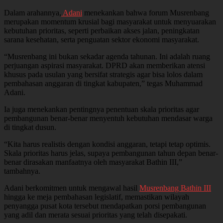
Dalam arahannya,
Adani
menekankan bahwa forum Musrenbang
merupakan momentum krusial bagi masyarakat untuk menyuarakan
kebutuhan prioritas, seperti perbaikan akses jalan, peningkatan
sarana kesehatan, serta penguatan sektor ekonomi masyarakat.
“Musrenbang ini bukan sekadar agenda tahunan. Ini adalah ruang
perjuangan aspirasi masyarakat. DPRD akan memberikan atensi
khusus pada usulan yang bersifat strategis agar bisa lolos dalam
pembahasan anggaran di tingkat kabupaten,” tegas Muhammad
Adani.
Ia juga menekankan pentingnya penentuan skala prioritas agar
pembangunan benar-benar menyentuh kebutuhan mendasar warga
di tingkat dusun.
“Kita harus realistis dengan kondisi anggaran, tetapi tetap optimis.
Skala prioritas harus jelas, supaya pembangunan tahun depan benar-
benar dirasakan manfaatnya oleh masyarakat Bathin III,”
tambahnya.
Adani berkomitmen untuk mengawal hasil
Musrenbang Bathin III
hingga ke meja pembahasan legislatif, memastikan wilayah
penyangga pusat kota tersebut mendapatkan porsi pembangunan
yang adil dan merata sesuai prioritas yang telah disepakati.