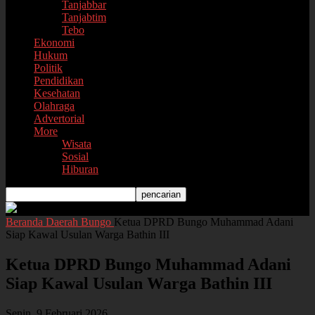
Tanjabbar
Tanjabtim
Tebo
Ekonomi
Hukum
Politik
Pendidikan
Kesehatan
Olahraga
Advertorial
More
Wisata
Sosial
Hiburan
Beranda
Daerah
Bungo
Ketua DPRD Bungo Muhammad Adani
Siap Kawal Usulan Warga Bathin III
Ketua DPRD Bungo Muhammad Adani
Siap Kawal Usulan Warga Bathin III
Senin, 9 Februari 2026