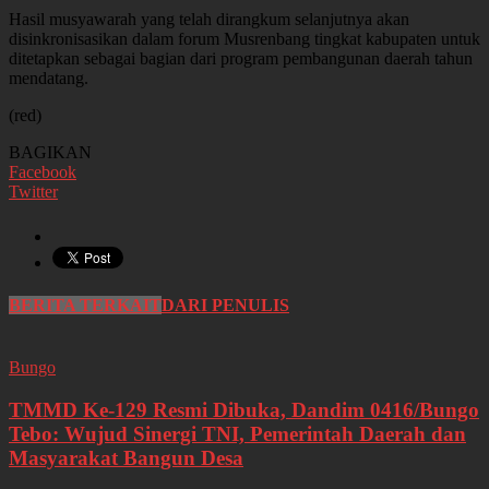
Hasil musyawarah yang telah dirangkum selanjutnya akan
disinkronisasikan dalam forum Musrenbang tingkat kabupaten untuk
ditetapkan sebagai bagian dari program pembangunan daerah tahun
mendatang.
(red)
BAGIKAN
Facebook
Twitter
BERITA TERKAIT
DARI PENULIS
Bungo
TMMD Ke-129 Resmi Dibuka, Dandim 0416/Bungo
Tebo: Wujud Sinergi TNI, Pemerintah Daerah dan
Masyarakat Bangun Desa