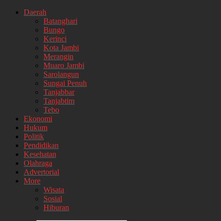
Daerah
Batanghari
Bungo
Kerinci
Kota Jambi
Merangin
Muaro Jambi
Sarolangun
Sungai Penuh
Tanjabbar
Tanjabtim
Tebo
Ekonomi
Hukum
Politik
Pendidikan
Kesehatan
Olahraga
Advertorial
More
Wisata
Sosial
Hiburan