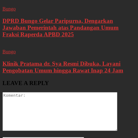
Bungo
DPRD Bungo Gelar Paripurna, Dengarkan
Jawaban Pemerintah atas Pandangan Umum
Fraksi Raperda APBD 2025
Bungo
Klinik Pratama dr. Sya Resmi Dibuka, Layani
Pengobatan Umum hingga Rawat Inap 24 Jam
LEAVE A REPLY