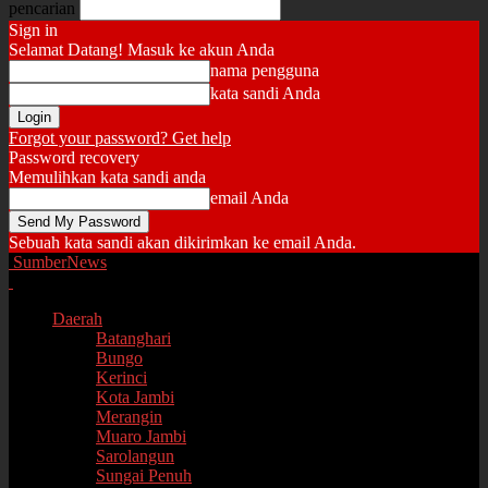
pencarian
Sign in
Selamat Datang! Masuk ke akun Anda
nama pengguna
kata sandi Anda
Forgot your password? Get help
Password recovery
Memulihkan kata sandi anda
email Anda
Sebuah kata sandi akan dikirimkan ke email Anda.
SumberNews
Daerah
Batanghari
Bungo
Kerinci
Kota Jambi
Merangin
Muaro Jambi
Sarolangun
Sungai Penuh