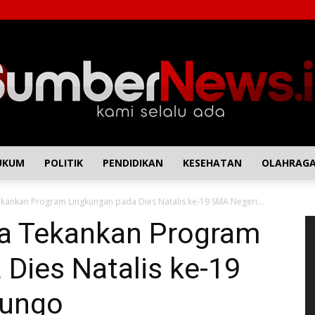
UKUM
POLITIK
PENDIDIKAN
KESEHATAN
OLAHRAG
SumberNews
ekankan Program Lingkungan pada Dies Natalis ke-19 SMA Negeri...
P
ra Tekankan Program
Vi
Dies Natalis ke-19
Bungo