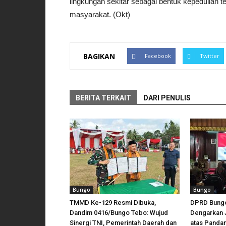
lingkungan sekitar sebagai bentuk kepedulian 
masyarakat. (Okt)
BAGIKAN
Facebook
Twitter
BERITA TERKAIT
DARI PENULIS
Bungo
Bungo
TMMD Ke-129 Resmi Dibuka,
DPRD Bungo
Dandim 0416/Bungo Tebo: Wujud
Dengarkan 
Sinergi TNI, Pemerintah Daerah dan
atas Panda