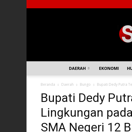
DAERAH
EKONOMI
H
Beranda
Daerah
Bungo
Bupati Dedy Putra T
Bupati Dedy Put
Lingkungan pada 
SMA Negeri 12 