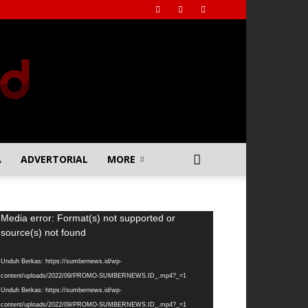
A
ADVERTORIAL
MORE
emutar
Media error: Format(s) not supported or
deo
source(s) not found
Unduh Berkas: https://sumbernews.id/wp-
content/uploads/2022/09/PROMO-SUMBERNEWS.ID_.mp4?_=1
Unduh Berkas: https://sumbernews.id/wp-
content/uploads/2022/09/PROMO-SUMBERNEWS.ID_.mp4?_=1