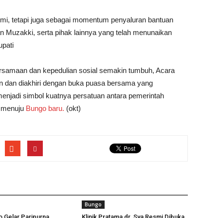
rahmi, tetapi juga sebagai momentum penyaluran bantuan
an Muzakki, serta pihak lainnya yang telah menunaikan
upati
bersamaan dan kepedulian sosial semakin tumbuh, Acara
n dan diakhiri dengan buka puasa bersama yang
njadi simbol kuatnya persatuan antara pemerintah
 menuju
Bungo baru.
(okt)
Bungo
 Gelar Paripurna,
Klinik Pratama dr. Sya Resmi Dibuka,