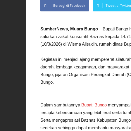
Berbagi di Facebook
Tweet di Twitte
SumberNews, Muara Bungo
– Bupati Bungo H
salurkan zakat konsumtif Baznas kepada 14.71
(10/3/2026) di Wisma Alisudin, rumah dinas Bup
Kegiatan ini menjadi ajang mempererat silatur
daerah, lembaga keagamaan, dan masyarakat 
Bungo, jajaran Organisasi Perangkat Daerah (
Bungo.
Dalam sambutannya
Bupati Bungo
menyampaika
tercipta kebersamaan yang lebih erat serta tu
Serta mengapresiasi Baznas Kabupaten Bungo a
sedekah sehingga dapat membantu masyaraka