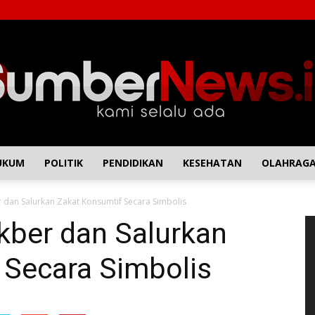
UKUM
POLITIK
PENDIDIKAN
KESEHATAN
OLAHRAG
SumberNews
 dan Salurkan Zakat Konsumtif Secara Simbolis
P
kber dan Salurkan
Vi
 Secara Simbolis