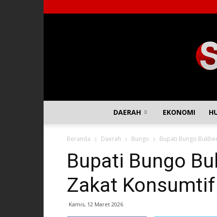
DAERAH
EKONOMI
H
Beranda
Daerah
Bungo
Bupati Bungo Bukber
Bupati Bungo Bu
Zakat Konsumtif
Kamis, 12 Maret 2026