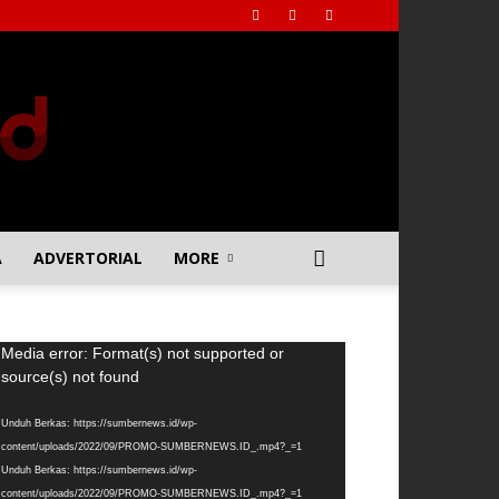
A
ADVERTORIAL
MORE
emutar
Media error: Format(s) not supported or
deo
source(s) not found
Unduh Berkas: https://sumbernews.id/wp-
content/uploads/2022/09/PROMO-SUMBERNEWS.ID_.mp4?_=1
Unduh Berkas: https://sumbernews.id/wp-
content/uploads/2022/09/PROMO-SUMBERNEWS.ID_.mp4?_=1