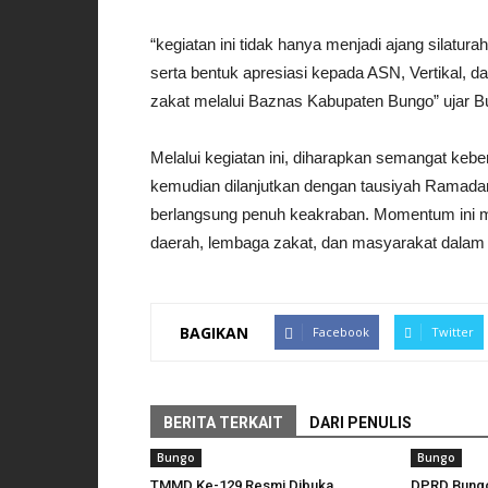
“kegiatan ini tidak hanya menjadi ajang silatu
serta bentuk apresiasi kepada ASN, Vertikal, d
zakat melalui Baznas Kabupaten Bungo” ujar B
Melalui kegiatan ini, diharapkan semangat ke
kemudian dilanjutkan dengan tausiyah Ramada
berlangsung penuh keakraban. Momentum ini me
daerah, lembaga zakat, dan masyarakat dalam
BAGIKAN
Facebook
Twitter
BERITA TERKAIT
DARI PENULIS
Bungo
Bungo
TMMD Ke-129 Resmi Dibuka,
DPRD Bungo