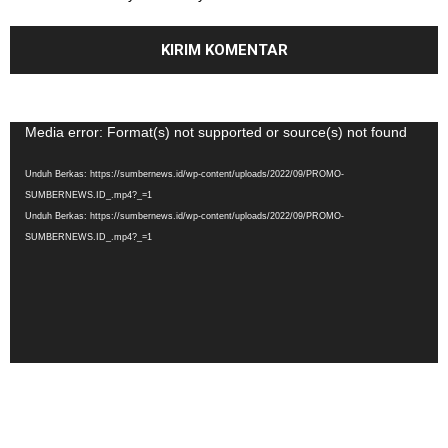
Pemutar
Media error: Format(s) not supported or source(s) not found
Video
Unduh Berkas: https://sumbernews.id/wp-content/uploads/2022/09/PROMO-
SUMBERNEWS.ID_.mp4?_=1
Unduh Berkas: https://sumbernews.id/wp-content/uploads/2022/09/PROMO-
SUMBERNEWS.ID_.mp4?_=1