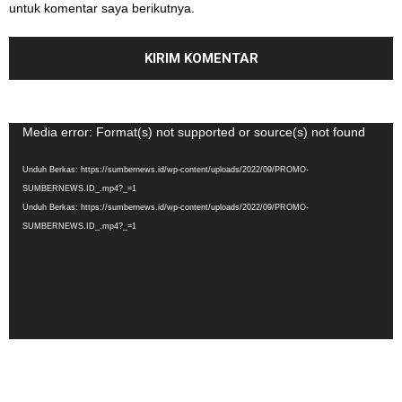
untuk komentar saya berikutnya.
Pemutar
Media error: Format(s) not supported or source(s) not found
Video
Unduh Berkas: https://sumbernews.id/wp-content/uploads/2022/09/PROMO-
SUMBERNEWS.ID_.mp4?_=1
Unduh Berkas: https://sumbernews.id/wp-content/uploads/2022/09/PROMO-
SUMBERNEWS.ID_.mp4?_=1