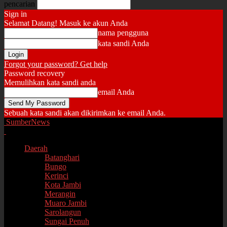
pencarian
Sign in
Selamat Datang! Masuk ke akun Anda
nama pengguna
kata sandi Anda
Forgot your password? Get help
Password recovery
Memulihkan kata sandi anda
email Anda
Sebuah kata sandi akan dikirimkan ke email Anda.
SumberNews
Daerah
Batanghari
Bungo
Kerinci
Kota Jambi
Merangin
Muaro Jambi
Sarolangun
Sungai Penuh