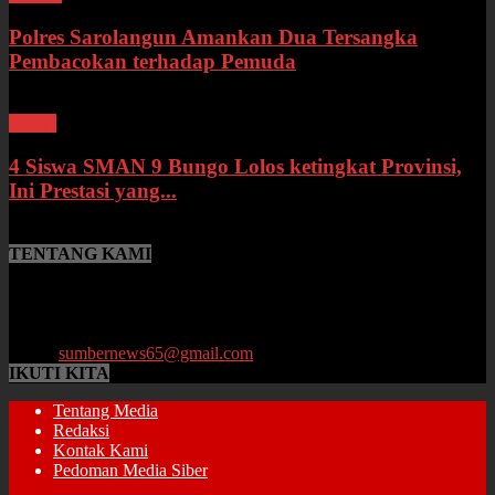
Polres Sarolangun Amankan Dua Tersangka
Pembacokan terhadap Pemuda
Bungo
4 Siswa SMAN 9 Bungo Lolos ketingkat Provinsi,
Ini Prestasi yang...
TENTANG KAMI
SumberNews.id merupakan portal berita online lokal Provinsi Jambi
yang menyajikan berita terbaru, baik peristiwa maupun
perkembangan di bidang Hukum, Politik, Ekonomi, Pemerintahan
hingga Pendidikan.
Email:
sumbernews65@gmail.com
IKUTI KITA
Tentang Media
Redaksi
Kontak Kami
Pedoman Media Siber