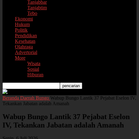
Tanjabbar
Tanjabtim
Tebo
Ekonomi
Hukum
Politik
Pendidikan
Kesehatan
Olahraga
Advertorial
More
Wisata
Sosial
Hiburan
Beranda
Daerah
Bungo
Wabup Bungo Lantik 37 Pejabat Eselon IV,
Tekankan Jabatan adalah Amanah
Wabup Bungo Lantik 37 Pejabat Eselon
IV, Tekankan Jabatan adalah Amanah
Senin, 6 Juli 2026