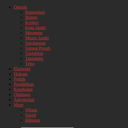
Daerah
Batanghari
Bungo
Kerinci
Kota Jambi
Merangin
Muaro Jambi
Sarolangun
Sungai Penuh
Tanjabbar
Tanjabtim
Tebo
Ekonomi
Hukum
Politik
Pendidikan
Kesehatan
Olahraga
Advertorial
More
Wisata
Sosial
Hiburan