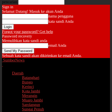
pencarian
Sign in
Selamat Datang! Masuk ke akun Anda
nama pengguna
kata sandi Anda
Forgot your password? Get help
Password recovery
Memulihkan kata sandi anda
email Anda
Sebuah kata sandi akan dikirimkan ke email Anda.
SumberNews
Daerah
Batanghari
Bungo
Kerinci
Kota Jambi
Merangin
Muaro Jambi
Sarolangun
Sungai Penuh