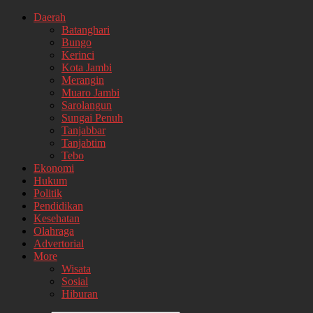
Daerah
Batanghari
Bungo
Kerinci
Kota Jambi
Merangin
Muaro Jambi
Sarolangun
Sungai Penuh
Tanjabbar
Tanjabtim
Tebo
Ekonomi
Hukum
Politik
Pendidikan
Kesehatan
Olahraga
Advertorial
More
Wisata
Sosial
Hiburan