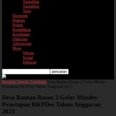
Tanjabbar
Tanjabtim
Tebo
Ekonomi
Hukum
Politik
Pendidikan
Kesehatan
Olahraga
Advertorial
More
Wisata
Sosial
Hiburan
Beranda
Daerah
Tanjabtim
Desa Rantau Rasau 2 Gelar Musdes
Penetapan RKPDes Tahun Anggaran 2023
Desa Rantau Rasau 2 Gelar Musdes
Penetapan RKPDes Tahun Anggaran
2023