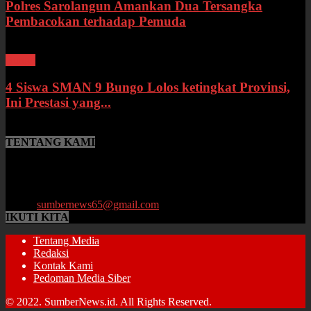
Polres Sarolangun Amankan Dua Tersangka
Pembacokan terhadap Pemuda
Bungo
4 Siswa SMAN 9 Bungo Lolos ketingkat Provinsi,
Ini Prestasi yang...
TENTANG KAMI
SumberNews.id merupakan portal berita online lokal Provinsi Jambi
yang menyajikan berita terbaru, baik peristiwa maupun
perkembangan di bidang Hukum, Politik, Ekonomi, Pemerintahan
hingga Pendidikan.
Email:
sumbernews65@gmail.com
IKUTI KITA
Tentang Media
Redaksi
Kontak Kami
Pedoman Media Siber
© 2022. SumberNews.id. All Rights Reserved.