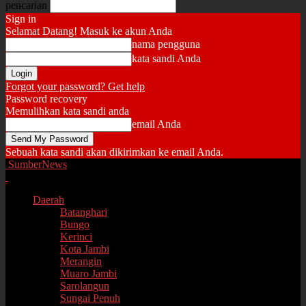
pencarian
Sign in
Selamat Datang! Masuk ke akun Anda
nama pengguna
kata sandi Anda
Forgot your password? Get help
Password recovery
Memulihkan kata sandi anda
email Anda
Sebuah kata sandi akan dikirimkan ke email Anda.
SumberNews
Daerah
Batanghari
Bungo
Kerinci
Kota Jambi
Merangin
Muaro Jambi
Sarolangun
Sungai Penuh