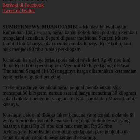
Berbagi di Facebook
Tweet di Twitter
SUMBERNEWS, MUAROJAMBI
– Memasuki awal bulan
Ramadhan 1445 Hijriah, harga bahan pokok hasil pertanian kembali
mengalami kenaikan. Seperti di pasar tradisional Sengeti Muaro
Jambi. Untuk harga cabai merah semula di harga Rp 70 ribu, kini
naik menjadi 90 ribu rupiah perkilogam.
Kenaikan harga juga terjadi pada cabai rawit dari Rp 40 ribu kini
dijual Rp 60 ribu perkilogram. Menurut Dedi, pedagang di Pasar
Tradisional Sengeti (14/03) tingginya harga dikarenakan ketersedian
yang berkurang dari pengepul.
“Sebelum adanya kenaikan harga penjual mendapatkan stok
mencapai 80 kilogram, namun saat ini hanya menerima 30 kilogram
cabai baik dari pengepul yang ada di Kota Jambi dan Muaro Jambi,”
katanya.
Kurangnya stok ini diduga faktor bencana yang tengah melanda di
wilayah produksi cabai. Kenaikan harga juga diikuti tomat, yang
biasanya dijual Rp 20 ribu kini naik menjadi Rp 25 ribu
perkilogram. Kondisi ini membuat pendapatan para penjual baik
tomat maupun cabai di pasar sengeti berkurang.