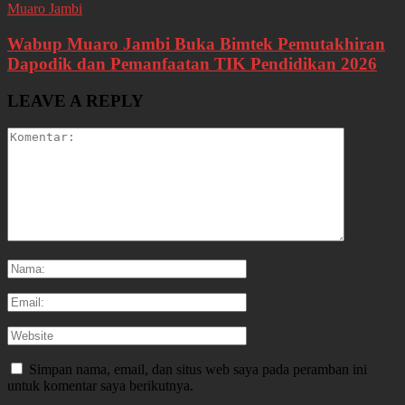
Muaro Jambi
Wabup Muaro Jambi Buka Bimtek Pemutakhiran
Dapodik dan Pemanfaatan TIK Pendidikan 2026
LEAVE A REPLY
Simpan nama, email, dan situs web saya pada peramban ini
untuk komentar saya berikutnya.