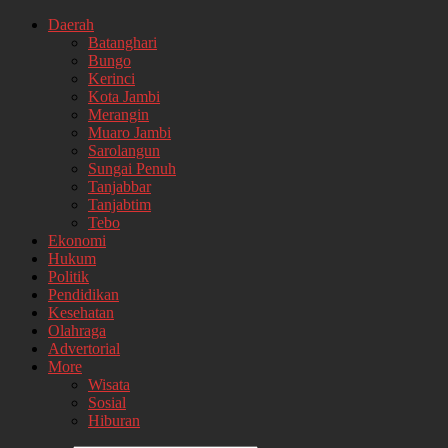
Daerah
Batanghari
Bungo
Kerinci
Kota Jambi
Merangin
Muaro Jambi
Sarolangun
Sungai Penuh
Tanjabbar
Tanjabtim
Tebo
Ekonomi
Hukum
Politik
Pendidikan
Kesehatan
Olahraga
Advertorial
More
Wisata
Sosial
Hiburan