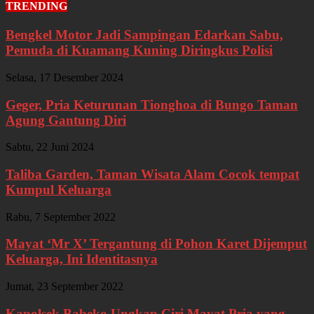
TRENDING
Bengkel Motor Jadi Sampingan Edarkan Sabu,
Pemuda di Kuamang Kuning Diringkus Polisi
Selasa, 17 Desember 2024
Geger, Pria Keturunan Tionghoa di Bungo Taman
Agung Gantung Diri
Sabtu, 22 Juni 2024
Taliba Garden, Taman Wisata Alam Cocok tempat
Kumpul Keluarga
Rabu, 7 September 2022
Mayat ‘Mr X’ Tergantung di Pohon Karet Dijemput
Keluarga, Ini Identitasnya
Jumat, 23 September 2022
Kapolsek Babeko Ungkap Ciri Mayat Pria yang