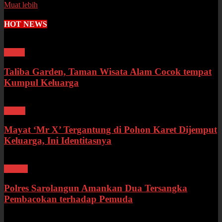
Muat lebih
HOT NEWS
Wisata
Taliba Garden, Taman Wisata Alam Cocok tempat
Kumpul Keluarga
Bungo
Mayat ‘Mr X’ Tergantung di Pohon Karet Dijemput
Keluarga, Ini Identitasnya
Hukum
Polres Sarolangun Amankan Dua Tersangka
Pembacokan terhadap Pemuda